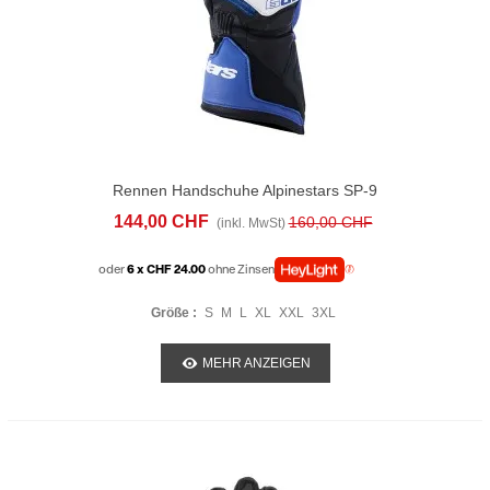
Rennen Handschuhe Alpinestars SP-9
Blau
144,00 CHF
160,00 CHF
(inkl. MwSt)
oder
6 x CHF 24.00
ohne Zinsen
Größe :
S
M
L
XL
XXL
3XL
MEHR ANZEIGEN