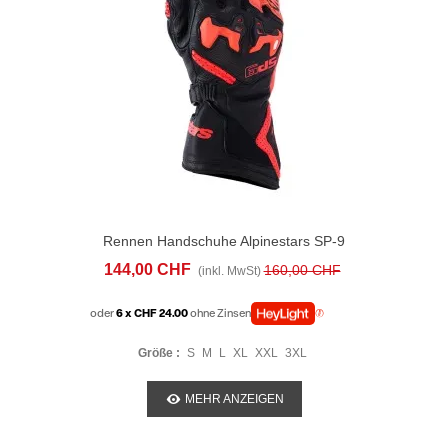
Rennen Handschuhe Alpinestars SP-9
Schwarz Rot
144,00 CHF
160,00 CHF
(inkl. MwSt)
oder
6 x CHF 24.00
ohne Zinsen
Größe :
S
M
L
XL
XXL
3XL
MEHR ANZEIGEN