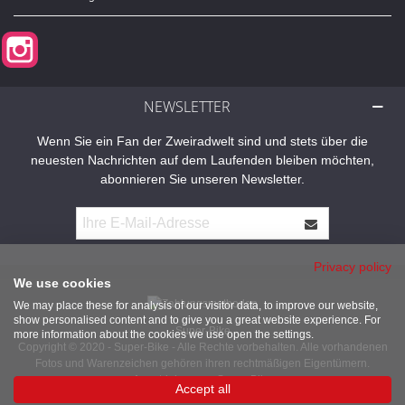
Instagram
NEWSLETTER
Wenn Sie ein Fan der Zweiradwelt sind und stets über die
neuesten Nachrichten auf dem Laufenden bleiben möchten,
abonnieren Sie unseren Newsletter.
Privacy policy
We use cookies
We may place these for analysis of our visitor data, to improve our website,
show personalised content and to give you a great website experience. For
Super-Bike
more information about the cookies we use open the settings.
Copyright © 2020 - Super-Bike - Alle Rechte vorbehalten. Alle vorhandenen
Fotos und Warenzeichen gehören ihren rechtmäßigen Eigentümern.
Angetrieben von Super-Bike
Accept all