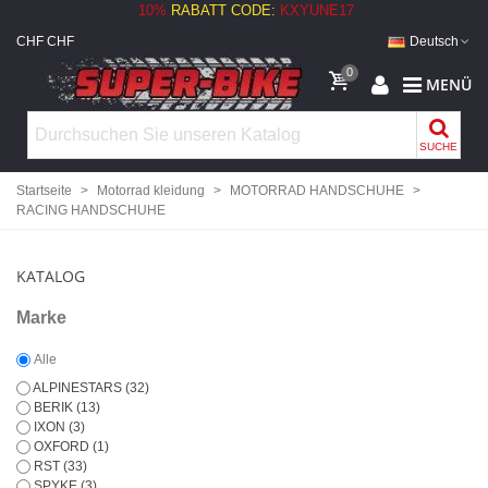
10%
RABATT CODE:
KXYUNE17
CHF CHF
Deutsch
0
MENÜ
SUCHE
Startseite
>
Motorrad kleidung
>
MOTORRAD HANDSCHUHE
>
RACING HANDSCHUHE
KATALOG
Marke
Alle
ALPINESTARS
(32)
BERIK
(13)
IXON
(3)
OXFORD
(1)
RST
(33)
SPYKE
(3)