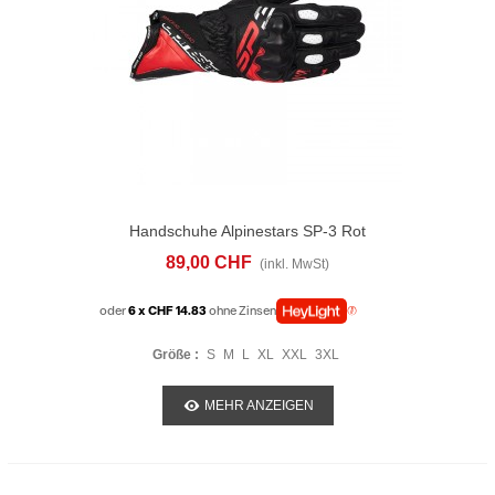
Handschuhe Alpinestars SP-3 Rot
89,00 CHF
(inkl. MwSt)
oder
6 x CHF 14.83
ohne Zinsen
Größe :
S
M
L
XL
XXL
3XL
MEHR ANZEIGEN