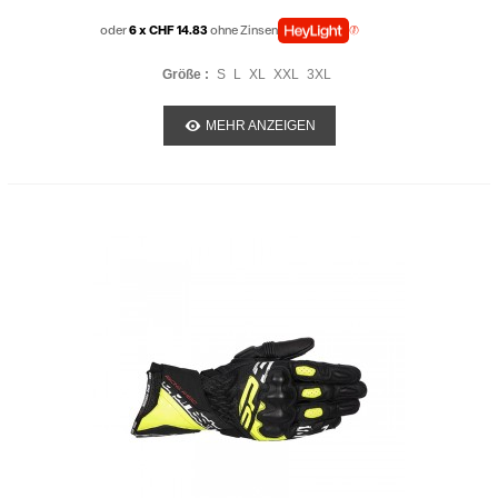
oder
6 x CHF 14.83
ohne Zinsen
Größe :
S
L
XL
XXL
3XL
MEHR ANZEIGEN