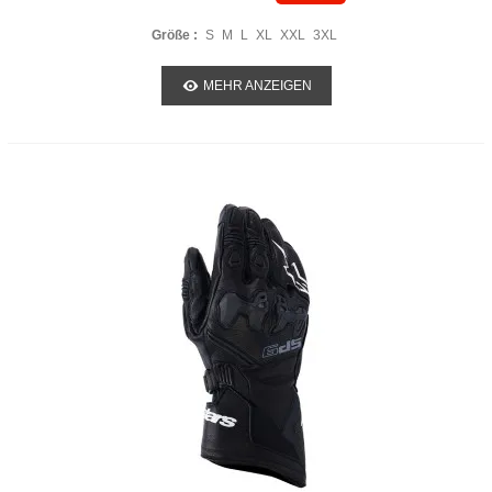
Größe :
S
M
L
XL
XXL
3XL
MEHR ANZEIGEN