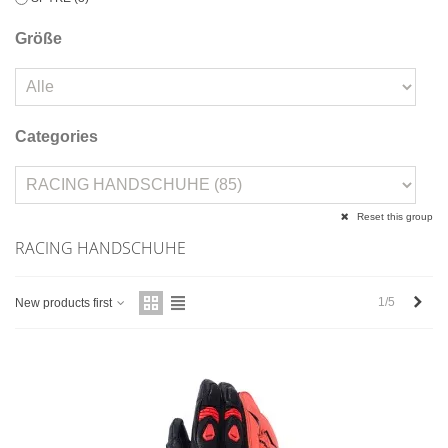
Größe
Categories
Reset this group
RACING HANDSCHUHE
näch
1/5
New products first