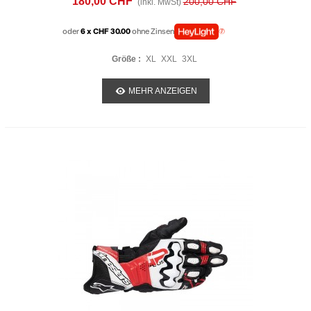
180,00 CHF
200,00 CHF
(inkl. MwSt)
oder
6 x CHF 30.00
ohne Zinsen
Größe :
XL
XXL
3XL
MEHR ANZEIGEN