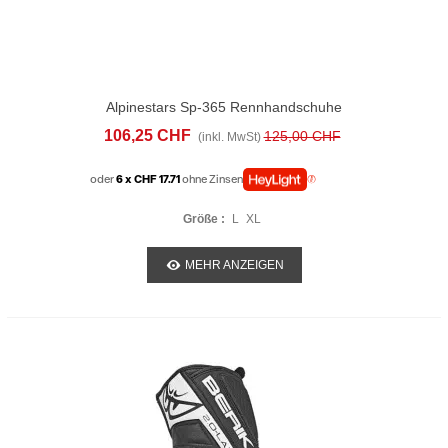
Alpinestars Sp-365 Rennhandschuhe
Drystar Schwarz Weiss
106,25 CHF
125,00 CHF
(inkl. MwSt)
oder
6 x CHF 17.71
ohne Zinsen
Größe :
L
XL
MEHR ANZEIGEN