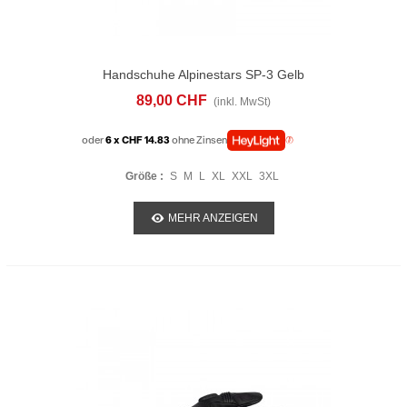
Handschuhe Alpinestars SP-3 Gelb
89,00 CHF
(inkl. MwSt)
oder
6 x CHF 14.83
ohne Zinsen
Größe :
S
M
L
XL
XXL
3XL
MEHR ANZEIGEN