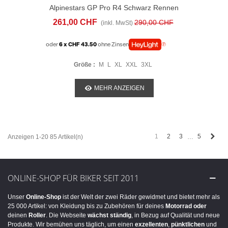
Alpinestars GP Pro R4 Schwarz Rennen
Handschuhe Weiss
261,00 CHF
290,00 CHF
(inkl. MwSt)
oder
6 x CHF 43.50
ohne Zinsen
Größe :
M
L
XL
XXL
3XL
MEHR ANZEIGEN
näch
1
2
3
5
Anzeigen 1-20 85 Artikel(n)
…
ONLINE-SHOP FÜR BIKER SEIT 2011
Unser
Online-Shop
ist der Welt der zwei Räder gewidmet und bietet mehr als
25 000 Artikel: von Kleidung bis zu Zubehören für deines
Motorrad
oder
deinen
Roller
. Die Webseite
wächst ständig
, in Bezug auf Qualität und neue
Produkte. Wir bemühen uns täglich, um einen
exzellenten
,
pünktlichen
und