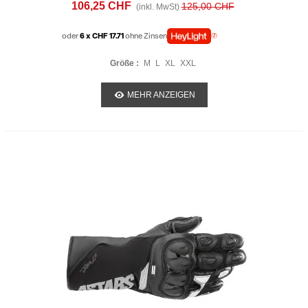
Drystar Schwarz Rot
106,25 CHF
125,00 CHF
(inkl. MwSt)
oder
6 x CHF 17.71
ohne Zinsen
Größe :
M
L
XL
XXL
MEHR ANZEIGEN