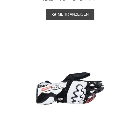
Größe :
S
M
L
XL
XXL
3XL
MEHR ANZEIGEN