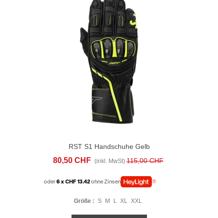
RST S1 Handschuhe Gelb
80,50 CHF
115,00 CHF
(inkl. MwSt)
oder
6 x CHF 13.42
ohne Zinsen
Größe :
S
M
L
XL
XXL