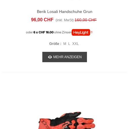
Berik Losali Handschuhe Grun
96,00 CHF
160,00 CHF
(inkl. MwSt)
oder
6 x CHF 16.00
ohne Zinsen
Größe :
M
L
XXL
MEHR ANZEIGEN