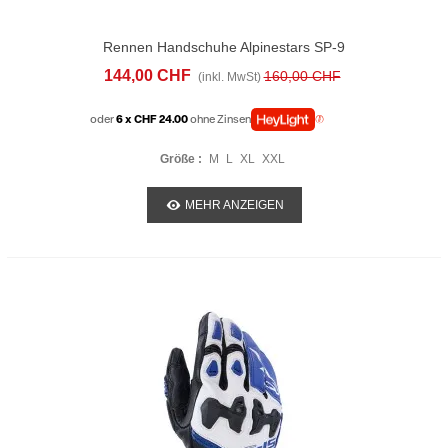
Rennen Handschuhe Alpinestars SP-9
Schwarz
144,00 CHF
160,00 CHF
(inkl. MwSt)
oder
6 x CHF 24.00
ohne Zinsen
Größe :
M
L
XL
XXL
MEHR ANZEIGEN