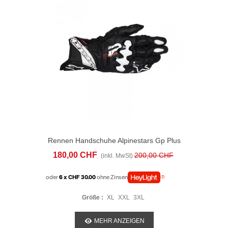
Rennen Handschuhe Alpinestars Gp Plus
R V3 Schwarz Weiss
180,00 CHF
200,00 CHF
(inkl. MwSt)
oder
6 x CHF 30.00
ohne Zinsen
Größe :
XL
XXL
3XL
MEHR ANZEIGEN