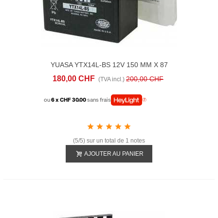
YUASA YTX14L-BS 12V 150 MM X 87
MM X 145 MM
180,00 CHF
200,00 CHF
(TVA incl.)
ou
6 x CHF 30.00
sans frais
(5/5) sur un total de 1 notes
AJOUTER AU PANIER