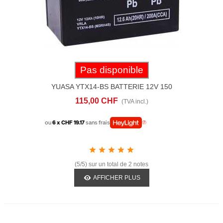
Pas disponible
YUASA YTX14-BS BATTERIE 12V 150
MM X 86 MM X 145 MM LEAD ACID
115,00 CHF
(TVA incl.)
MAINTENANCE FREE
ou
6 x CHF 19.17
sans frais
(5/5) sur un total de 2 notes
AFFICHER PLUS