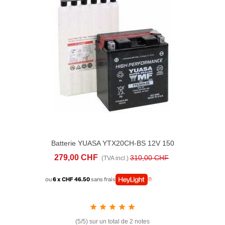
Batterie YUASA YTX20CH-BS 12V 150
MM X 86 MM X 160,02 MM
279,00 CHF
310,00 CHF
(TVA incl.)
ou
6 x CHF 46.50
sans frais
(5/5) sur un total de 2 notes