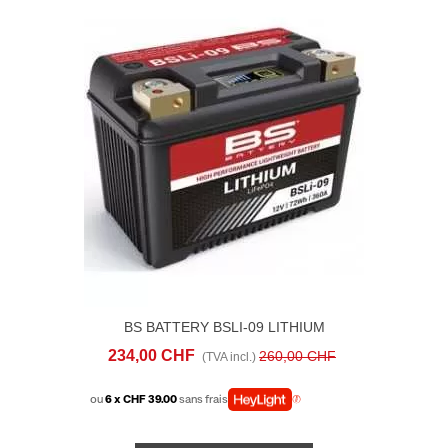
BS BATTERY BSLI-09 LITHIUM
234,00 CHF
260,00 CHF
(TVA incl.)
ou
6 x CHF 39.00
sans frais