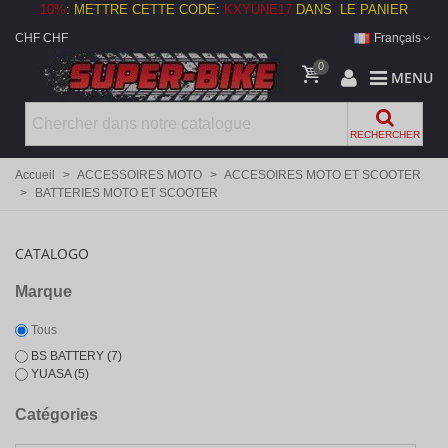
10%
:
METTRE CETTE CODE:
KXYUNE17
DANS LE PANIER
CHF CHF
Français
0
MENU
RECHERCHER
Accueil
>
ACCESSOIRES MOTO
>
ACCESOIRES MOTO ET SCOOTER
>
BATTERIES MOTO ET SCOOTER
CATALOGO
Marque
Tous
BS BATTERY
(7)
YUASA
(5)
Catégories