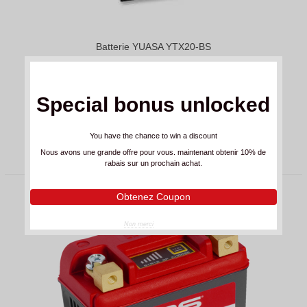
Batterie YUASA YTX20-BS
162,00 CHF
180,00 CHF
(TVA incl.)
ou
6 x CHF 27.00
sans frais
Special bonus unlocked
You have the chance to win a discount
AJOUTER AU PANIER
Nous avons une grande offre pour vous. maintenant obtenir 10% de
rabais sur un prochain achat.
Obtenez Coupon
Non merci