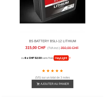
BS BATTERY BSLI-12 LITHIUM
315,00 CHF
350,00 CHF
(TVA incl.)
ou
6 x CHF 52.50
sans frais
(5/5) sur un total de 3 notes
AJOUTER AU PANIER