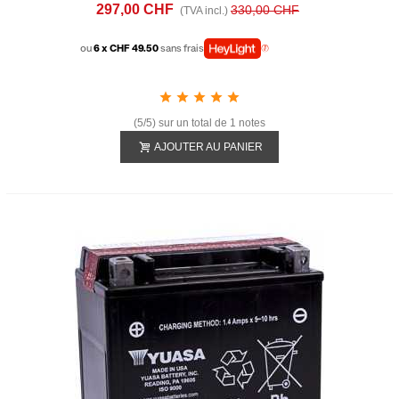
297,00 CHF
330,00 CHF
(TVA incl.)
ou
6 x CHF 49.50
sans frais
(5/5) sur un total de 1 notes
AJOUTER AU PANIER