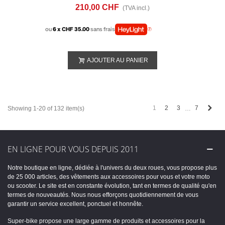
(2009-16) RADIATOR HOSE KITS
210,00 CHF
(TVA incl.)
ou
6 x CHF 35.00
sans frais
AJOUTER AU PANIER
Next
1
2
3
7
Showing 1-20 of 132 item(s)
…
EN LIGNE POUR VOUS DEPUIS 2011
Notre boutique en ligne, dédiée à l'univers du deux roues, vous propose plus
de 25 000 articles, des vêtements aux accessoires pour vous et votre moto
ou scooter. Le site est en constante évolution, tant en termes de qualité qu'en
termes de nouveautés. Nous nous efforçons quotidiennement de vous
garantir un service excellent, ponctuel et honnête.
Super-bike propose une large gamme de produits et accessoires pour la