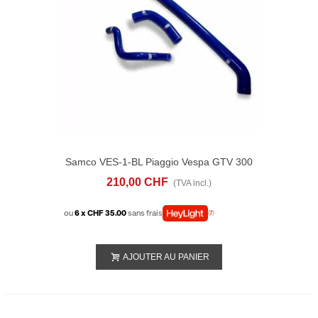
Samco VES-1-BL Piaggio Vespa GTV 300
(2010-14) RADIATOR HOSE KITS
210,00 CHF
(TVA incl.)
ou
6 x CHF 35.00
sans frais
AJOUTER AU PANIER