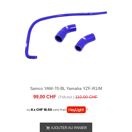
Samco YAM-70-BL Yamaha YZF-R1/M
(2015-24) RADIATOR HOSE KITS
99,00 CHF
110,00 CHF
(TVA incl.)
ou
6 x CHF 16.50
sans frais
AJOUTER AU PANIER