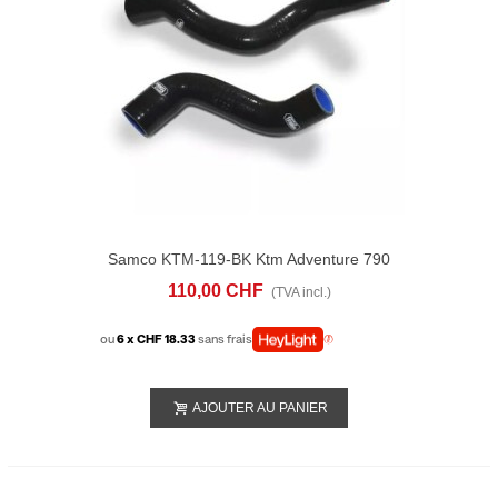
Samco KTM-119-BK Ktm Adventure 790
(2019-24) Radiatore Kit
110,00 CHF
(TVA incl.)
ou
6 x CHF 18.33
sans frais
AJOUTER AU PANIER