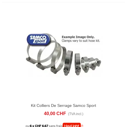
Kit Colliers De Serrage Samco Sport
CKYAM73
40,00 CHF
(TVA incl.)
ou
6 x CHF 6.67
sans frais