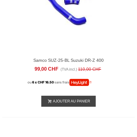
Samco SUZ-25-BL Suzuki DR-Z 400
(2000-08) RADIATOR HOSE KITS
99,00 CHF
110,00 CHF
(TVA incl.)
ou
6 x CHF 16.50
sans frais
AJOUTER AU PANIER