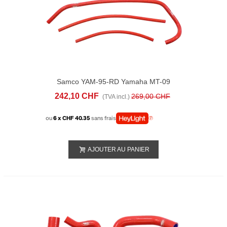
Samco YAM-95-RD Yamaha MT-09
Tracer (2021-23) RADIATOR HOSE KITS
242,10 CHF
269,00 CHF
(TVA incl.)
ou
6 x CHF 40.35
sans frais
AJOUTER AU PANIER