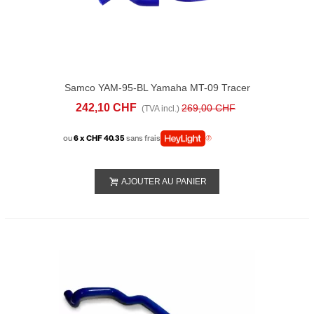
Samco YAM-95-BL Yamaha MT-09 Tracer
(2021-23) RADIATOR HOSE KITS
242,10 CHF
269,00 CHF
(TVA incl.)
ou
6 x CHF 40.35
sans frais
AJOUTER AU PANIER