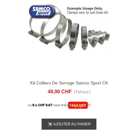
Kit Colliers De Serrage Samco Sport CK
YAM-29
40,00 CHF
(TVA incl.)
ou
6 x CHF 6.67
sans frais
AJOUTER AU PANIER