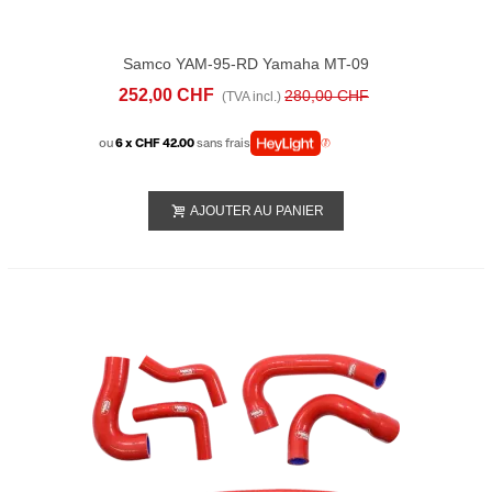
Samco YAM-95-RD Yamaha MT-09
(2021-22) RADIATOR HOSE KITS
252,00 CHF
280,00 CHF
(TVA incl.)
ou
6 x CHF 42.00
sans frais
AJOUTER AU PANIER