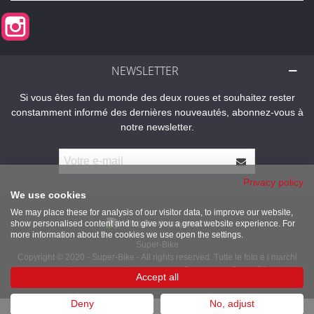
Instagram
NEWSLETTER
Si vous êtes fan du monde des deux roues et souhaitez rester
constamment informé des dernières nouveautés, abonnez-vous à
notre newsletter.
Privacy policy
We use cookies
We may place these for analysis of our visitor data, to improve our website,
show personalised content and to give you a great website experience. For
more information about the cookies we use open the settings.
Super-Bike
Copyright © 2020 - Super-Bike - All rights reserved. Tutte le foto e i marchi
presenti sono dei legittimi proprietari. Powered by Super-Bike
Accept all
Deny
No, adjust
0
0