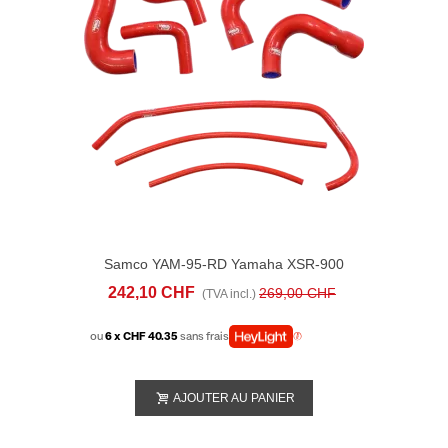
Samco YAM-95-RD Yamaha XSR-900
(2022-23) RADIATOR HOSE KITS
242,10 CHF
269,00 CHF
(TVA incl.)
ou
6 x CHF 40.35
sans frais
AJOUTER AU PANIER