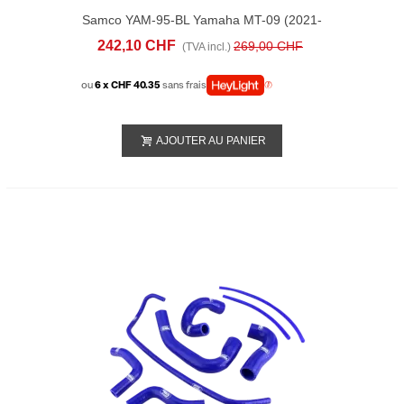
Samco YAM-95-BL Yamaha MT-09 (2021-
22) RADIATOR HOSE KITS
242,10 CHF
269,00 CHF
(TVA incl.)
ou
6 x CHF 40.35
sans frais
AJOUTER AU PANIER