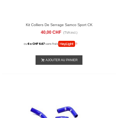
Kit Colliers De Serrage Samco Sport CK
BMW-2
40,00 CHF
(TVA incl.)
ou
6 x CHF 6.67
sans frais
AJOUTER AU PANIER