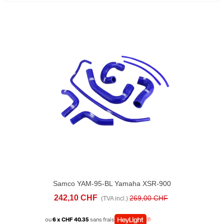
Samco YAM-95-BL Yamaha XSR-900
(2022-23) RADIATOR HOSE KITS
242,10 CHF
269,00 CHF
(TVA incl.)
ou
6 x CHF 40.35
sans frais