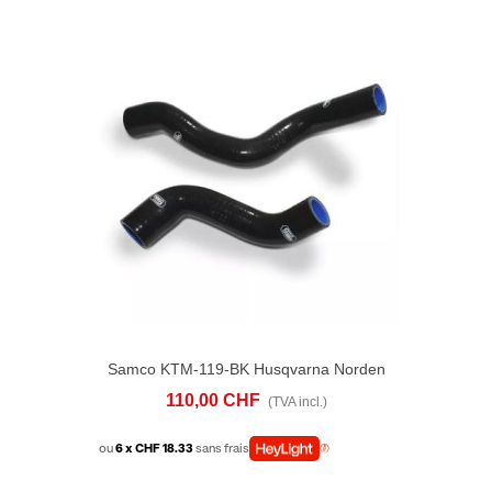
Samco KTM-119-BK Husqvarna Norden
901(2023-24) Radiatore Kit
110,00 CHF
(TVA incl.)
ou
6 x CHF 18.33
sans frais