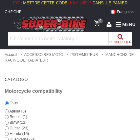
10%
:
METTRE CETTE CODE:
KXYUNE17
DANS LE PANIER
CHF CHF
Français
0
MENU
RECHERCHER
Accueil
>
ACCESSOIRES MOTO
>
PISTE/MOTEUR
>
MANCHONS DE
RACING DE RADIATEUR
CATALOGO
Motorcycle compatibility
Tous
Aprilia
(5)
Benelli
(1)
BMW
(12)
Ducati
(23)
Honda
(15)
Husqvarna
(7)