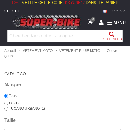
10%
:
METTRE CETTE CODE:
KXYUNE17
DANS LE PANIER
CHF CHF
Français
0
MENU
RECHERCHER
Accueil
>
VETEMENT MOTO
>
VETEMENT PLUIE MOTO
>
Couvre-
gants
CATALOGO
Marque
Tous
OJ
(1)
TUCANO URBANO
(1)
Taille