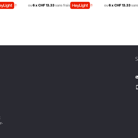
ou
6 x CHF 13.33
sans frais
ou
6 x CHF 13.33
sans
t
r-