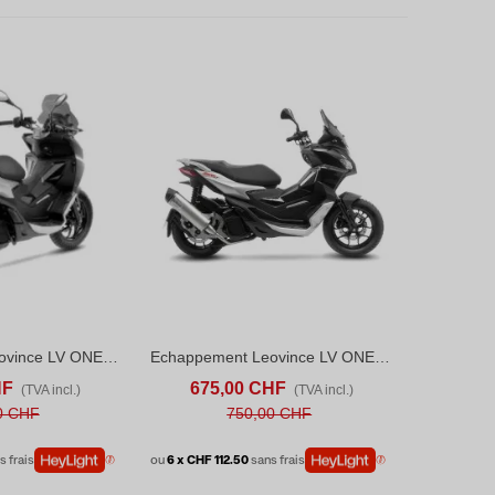
Echappement Leovince LV ONE Evo APRILIA SR GT 125/SPORT (2022-25) Black Edition
Echappement Leovince LV ONE Evo APRILIA SR GT 125/SPORT (2022-24)
ANIER
ADD TO COMPARE
AJOUTER AU PANIER
ADD TO COMPARE
HF
675,00 CHF
(TVA incl.)
(TVA incl.)
0 CHF
750,00 CHF
s frais
ou
6 x CHF 112.50
sans frais