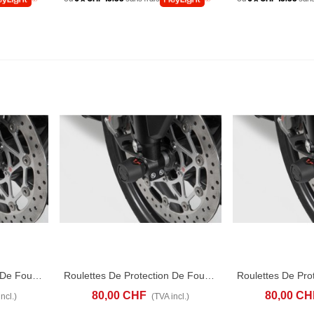
Roulettes De Protection De Fourche Bmw F 900 XR (19-24)
Roulettes De Protection De Fourche Bmw F 850 GS Adventure (18-20)
D TO COMPARE
AJOUTER AU PANIER
ADD TO COMPARE
AJOUTER AU P
80,00 CHF
80,00 CH
ncl.)
(TVA incl.)