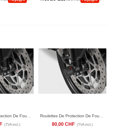
Roulettes De Protection De Fourche Bmw F 750 GS (17-26)
Roulettes De Protection De Fourche Bmw F 850 GS (17-26)
ANIER
ADD TO COMPARE
AJOUTER AU PANIER
ADD TO COMPARE
F
80,00 CHF
(TVA incl.)
(TVA incl.)