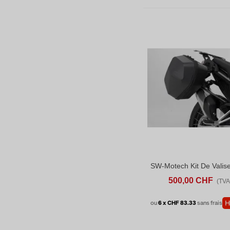
AJOUTER AU PANIER
AD
500,00 CHF
(TVA 
ou
6 x CHF 83.33
sans frais