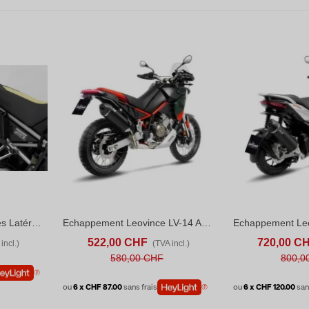
SW-Motech Kit De Valises Latérales URBAN ABS. Aprilia Tuareg 660 (21-26)
Echappement Leovince LV-14 Aprilia Tuareg (2022-26) Black Edition
D TO COMPARE
AJOUTER AU PANIER
ADD TO COMPARE
AJOUTER AU P
522,00 CHF
720,00 C
incl.)
(TVA incl.)
580,00 CHF
800,0
ou
6 x CHF 87.00
sans frais
ou
6 x CHF 120.00
san