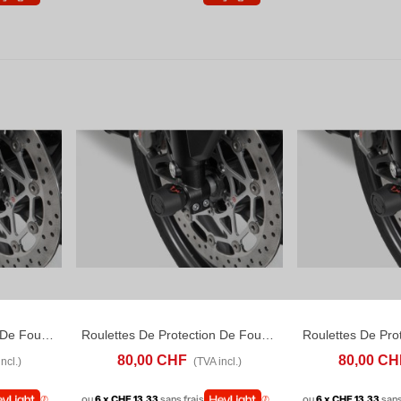
Roulettes De Protection De Fourche Bmw M 1000 R (24-26)
Roulettes De Protection De Fourche Bmw M 1000 XR (23-26)
D TO COMPARE
AJOUTER AU PANIER
ADD TO COMPARE
AJOUTER AU P
80,00 CHF
80,00 CH
ncl.)
(TVA incl.)
ou
6 x CHF 13.33
sans frais
ou
6 x CHF 13.33
sans