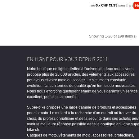
ou
6 x CHF 13.33
sans frais
Showing 1-20 of 199 item(s)
EN LIGNE POUR VOUS DEPUIS 2011
Notre boutique en ligne, dédiée à l'univers du deux roues, vous
propose plus de 25 000 articles, des vêtements aux accessoires
pour vous et votre moto ou scooter. Le site est en constante
évolution, tant en termes de qualité qu'en termes de nouveautés.
Nous nous efforçons quotidiennement de vous garantir un service
excellent, ponctuel et honnête.
Super-bike propose une large gamme de produits et accessoires
pour la moto. Le motard à la recherche d'un endroit où trouver du
choix, du professionnalisme et de la sécurité dans ses achats, peu
avoir la meilleure réponse possible dans la boutique en ligne supe
bike.ch.
Casques de moto, vêtements de moto, accessoires, protections,