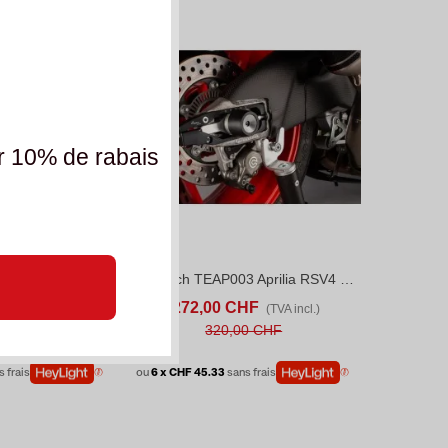
r 10% de rabais
Lightech TEAP003 Aprilia Tuono V4 (2015-20)
Lightech TEAP003 Aprilia RSV4 (2015-19)
S
ADD TO COMPARE
AFFICHER PLUS
ADD TO COMPARE
HF
272,00 CHF
(TVA incl.)
(TVA incl.)
0 CHF
320,00 CHF
s frais
ou
6 x CHF 45.33
sans frais