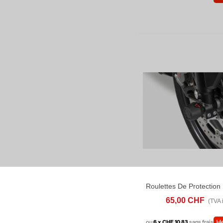
AJOUTER AU PANIER
AD
65,00 CHF
(TVA i
ou
6 x CHF 10.83
sans frais