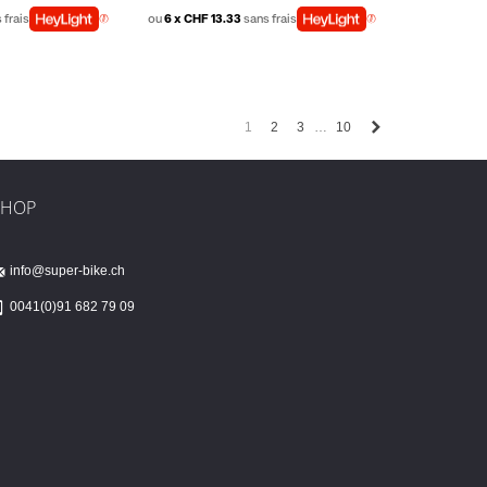
 frais
ou
6 x CHF 13.33
sans frais
Next
1
2
3
10
…
SHOP
info@super-bike.ch
0041(0)91 682 79 09