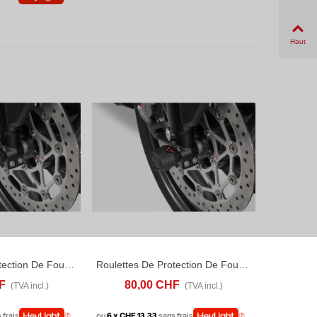
Haut
Roulettes De Protection De Fourche Bmw S 1000 RR (16-22)
Roulettes De Protection De Fourche Bmw S 1000 R (13-20)
ANIER
ADD TO COMPARE
AJOUTER AU PANIER
ADD TO COMPARE
F
80,00 CHF
(TVA incl.)
(TVA incl.)
 frais
ou
6 x CHF 13.33
sans frais