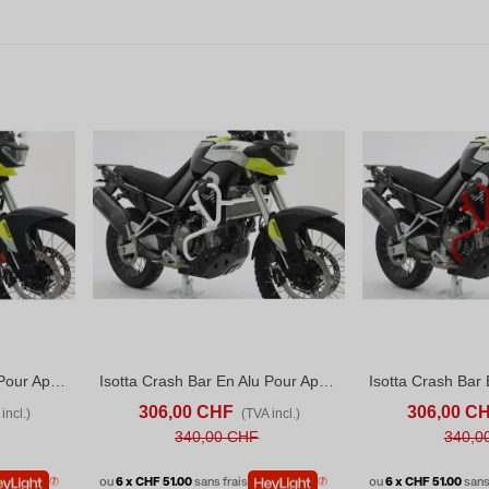
Isotta Crash Bar En Alu Pour Aprilia Tuareg (2022-25) Noir
Isotta Crash Bar En Alu Pour Aprilia Tuareg (2022-25) Blanc
D TO COMPARE
AJOUTER AU PANIER
ADD TO COMPARE
AJOUTER AU P
306,00 CHF
306,00 C
incl.)
(TVA incl.)
340,00 CHF
340,0
ou
6 x CHF 51.00
sans frais
ou
6 x CHF 51.00
sans