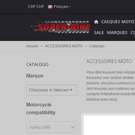
CHF CHF
Français
CASQUES MOTO
SALE
MARQUES
C
Accueil
>
ACCESSOIRES MOTO
>
Catalogo
ACCESSOIRES MOTO
CATALOGO
Pour être toujours bien équip
Marque
trouverez une section dédiée 
besoins, des plus communs et
des housses aux cadenas aux 
compris l'interphone bluetoot
meilleur avec vous.
Motorcycle
compatibility
Nouveaux produits en premi