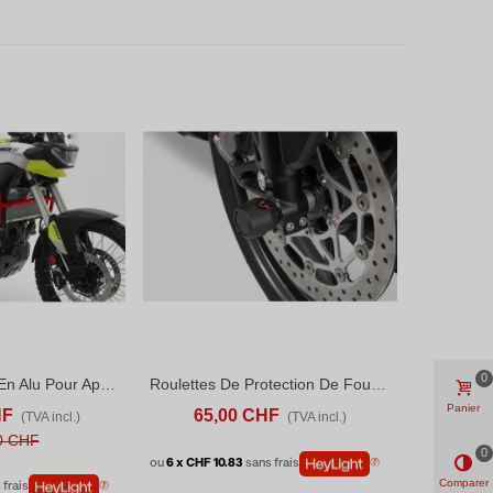
0
Isotta Crash Bar En Alu Pour Aprilia Tuareg (2022-25) Rouge
Roulettes De Protection De Fourche Bmw R NineT (16-20)
ANIER
ADD TO COMPARE
AJOUTER AU PANIER
ADD TO COMPARE
Panier
HF
65,00 CHF
(TVA incl.)
(TVA incl.)
0 CHF
0
ou
6 x CHF 10.83
sans frais
Comparer
 frais