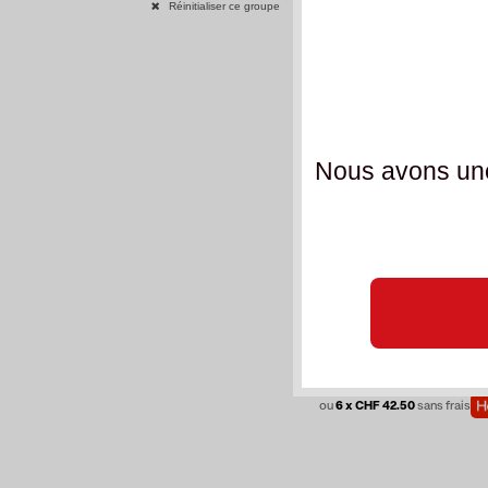
Réinitialiser ce groupe
Nous avons une
AFFICHER PLUS
AD
255,00 CHF
(TVA 
300,00 CHF
ou
6 x CHF 42.50
sans frais