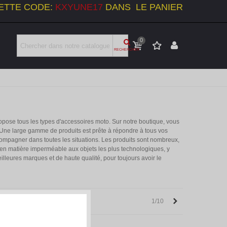
ETTE CODE:
KXYUNE17
DANS LE PANIER
0
RECHERCHER
ropose tous les types d'accessoires moto. Sur notre boutique, vous
. Une large gamme de produits est prête à répondre à tous vos
mpagner dans toutes les situations. Les produits sont nombreux,
n matière imperméable aux objets les plus technologiques, y
lleures marques et de haute qualité, pour toujours avoir le
Next
1/10