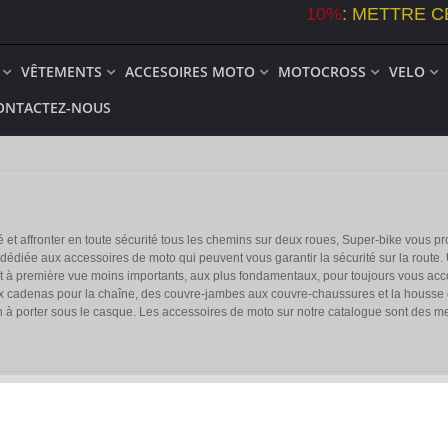
10%
:
METTRE C
VÊTEMENTS
ACCESOIRES MOTO
MOTOCROSS
VELO
ONTACTEZ-NOUS
é et affronter en toute sécurité tous les chemins sur deux roues, Super-bike vous p
dédiée aux accessoires de moto qui peuvent vous garantir la sécurité sur la route
 à première vue moins importants, aux plus fondamentaux, pour toujours vous acco
cadenas pour la chaîne, des couvre-jambes aux couvre-chaussures et la housse e
h à porter sous le casque. Les accessoires de moto sur notre catalogue sont des mei
er