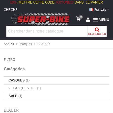
10%
:
METTRE CETTE CODE:
KXYUNE17
DANS LE PANIER
CHF CHF
Français
0
MENU
RECHERCHER
Accueil
>
Marques
>
BLAUER
FILTRO
Catégories
CASQUES
(1)
CASQUES JET
(1)
SALE
(1)
BLAUER