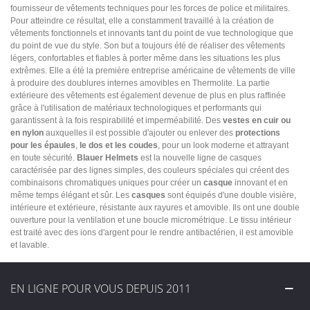
fournisseur de vêtements techniques pour les forces de police et militaires.
Pour atteindre ce résultat, elle a constamment travaillé à la création de
vêtements fonctionnels et innovants tant du point de vue technologique que
du point de vue du style. Son but a toujours été de réaliser des vêtements
légers, confortables et fiables à porter même dans les situations les plus
extrêmes. Elle a été la première entreprise américaine de vêtements de ville
à produire des doublures internes amovibles en Thermolite. La partie
extérieure des vêtements est également devenue de plus en plus raffinée
grâce à l'utilisation de matériaux technologiques et performants qui
garantissent à la fois respirabilité et imperméabilité. Des
vestes en cuir ou
en nylon
auxquelles il est possible d'ajouter ou enlever des
protections
pour les épaules
,
le dos et les coudes
, pour un look moderne et attrayant
en toute sécurité.
Blauer Helmets
est la nouvelle ligne de casques
caractérisée par des lignes simples, des couleurs spéciales qui créent des
combinaisons chromatiques uniques pour créer un
casque
innovant et en
même temps élégant et sûr. Les
casques
sont équipés d'une double visière,
intérieure et extérieure, résistante aux rayures et amovible. Ils ont une double
ouverture pour la ventilation et une boucle micrométrique. Le tissu intérieur
est traité avec des ions d'argent pour le rendre antibactérien, il est amovible
et lavable.
EN LIGNE POUR VOUS DEPUIS 2011