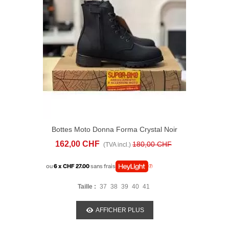
Bottes Moto Donna Forma Crystal Noir
162,00 CHF
180,00 CHF
(TVA incl.)
ou
6 x CHF 27.00
sans frais
Taille :
37
38
39
40
41
AFFICHER PLUS