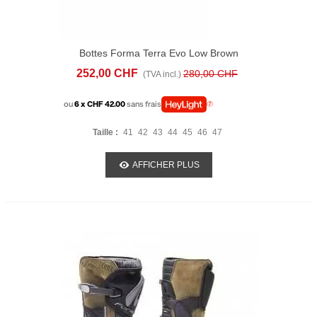
Bottes Forma Terra Evo Low Brown
252,00 CHF
280,00 CHF
(TVA incl.)
ou
6 x CHF 42.00
sans frais
Taille :
41
42
43
44
45
46
47
AFFICHER PLUS