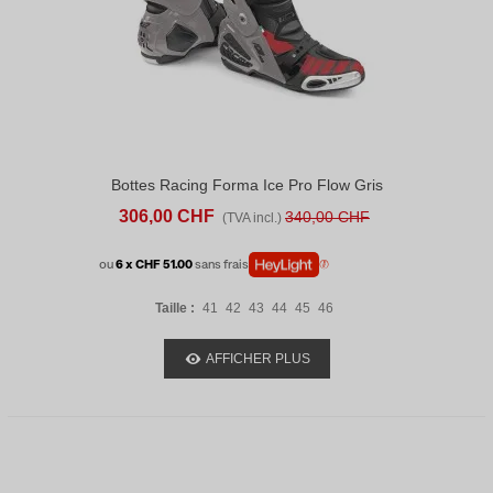
Bottes Racing Forma Ice Pro Flow Gris
Rouge
306,00 CHF
340,00 CHF
(TVA incl.)
ou
6 x CHF 51.00
sans frais
Taille :
41
42
43
44
45
46
AFFICHER PLUS