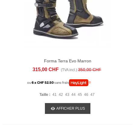
Forma Terra Evo Marron
315,00 CHF
350,00 CHF
(TVA incl.)
ou
6 x CHF 52.50
sans frais
Taille :
41
42
43
44
45
46
47
AFFICHER PLUS