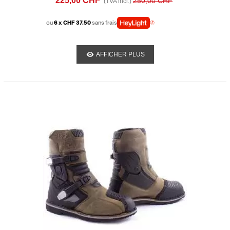
225,00 CHF
250,00 CHF
(TVA incl.)
ou
6 x CHF 37.50
sans frais
AFFICHER PLUS