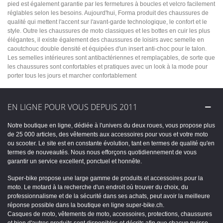
pied est également garantie par les fermetures à boucles et velcro facilement
réglables selon les besoins. Aujourd'hui, Forma produit des chaussures de
qualité qui mettent l'accent sur l'avant-garde technologique, le confort et le
style. Outre les chaussures de moto classiques et les bottes en cuir les plus
élégantes, il existe également des chaussures de loisirs avec semelle en
caoutchouc double densité et équipées d'un insert anti-choc pour le talon.
Les semelles intérieures sont antibactériennes et remplaçables, de sorte que
les chaussures sont confortables et pratiques avec un look à la mode pour
porter tous les jours et marcher confortablement
EN LIGNE POUR VOUS DEPUIS 2011
Notre boutique en ligne, dédiée à l'univers du deux roues, vous propose plus
de 25 000 articles, des vêtements aux accessoires pour vous et votre moto
ou scooter. Le site est en constante évolution, tant en termes de qualité qu'en
termes de nouveautés. Nous nous efforçons quotidiennement de vous
garantir un service excellent, ponctuel et honnête.
Super-bike propose une large gamme de produits et accessoires pour la
moto. Le motard à la recherche d'un endroit où trouver du choix, du
professionnalisme et de la sécurité dans ses achats, peut avoir la meilleure
réponse possible dans la boutique en ligne super-bike.ch.
Casques de moto, vêtements de moto, accessoires, protections, chaussures