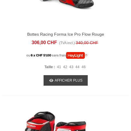
Bottes Racing Forma Ice Pro Flow Rouge
306,00 CHF
340,00 CHF
(TVA incl.)
ou
6 x CHF 51.00
sans frais
Taille :
41
42
43
44
46
AFFICHER PLUS