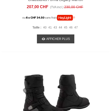
207,00 CHF
230,00 CHF
(TVA incl.)
ou
6 x CHF 34.50
sans frais
Taille :
40
41
43
44
45
46
47
AFFICHER PLUS