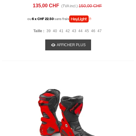
135,00 CHF
150,00 CHF
(TVA incl.)
ou
6 x CHF 22.50
sans frais
Taille :
39
40
41
42
43
44
45
46
47
AFFICHER PLUS