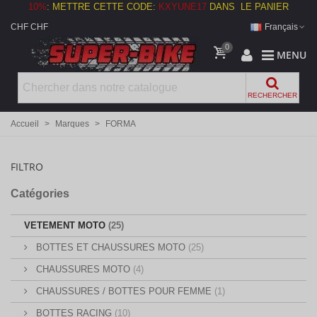
10%
:
METTRE CETTE CODE:
KXYUNE17
DANS LE PANIER
CHF CHF
Français
0
MENU
RECHERCHER
Accueil
>
Marques
>
FORMA
FILTRO
Catégories
VETEMENT MOTO
(25)
BOTTES ET CHAUSSURES MOTO
(25)
CHAUSSURES MOTO
(4)
CHAUSSURES / BOTTES POUR FEMME
(1)
BOTTES RACING
(10)