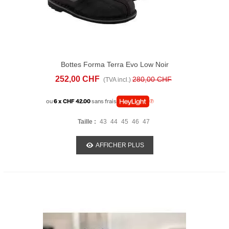
Bottes Forma Terra Evo Low Noir
252,00 CHF
280,00 CHF
(TVA incl.)
ou
6 x CHF 42.00
sans frais
Taille :
43
44
45
46
47
AFFICHER PLUS