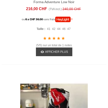
Forma Adventure Low Noir
216,00 CHF
240,00 CHF
(TVA incl.)
ou
6 x CHF 36.00
sans frais
Taille :
41
42
44
46
47
(5/5) sur un total de 1 notes
AFFICHER PLUS