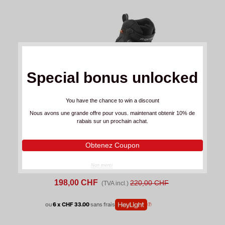
Special bonus unlocked
You have the chance to win a discount
Nous avons une grande offre pour vous. maintenant obtenir 10% de
rabais sur un prochain achat.
Obtenez Coupon
Pas disponible
Non merci
Chaussures Forma ADV Kite Dry Noir
198,00 CHF
220,00 CHF
(TVA incl.)
ou
6 x CHF 33.00
sans frais