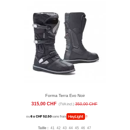
Forma Terra Evo Noir
315,00 CHF
350,00 CHF
(TVA incl.)
ou
6 x CHF 52.50
sans frais
Taille :
41
42
43
44
45
46
47