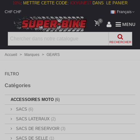
10%
:
METTRE CETTE CODE:
KXYUNE17
DANS LE PANIER
CHF CHF
Français
0
MENU
RECHERCHER
Accueil
>
Marques
>
GEARS
FILTRO
Catégories
ACCESSOIRES MOTO
(6)
SACS
(6)
SACS LATERAUX
(2)
SACS DE RESERVOIR
(3)
SACS DE SELLE
(1)