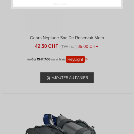
Non merci
Gears Neptune Sac De Reservoir Moto
42,50 CHF
85,00 CHF
(TVA incl.)
ou
6 x CHF 7.08
sans frais
AJOUTER AU PANIER