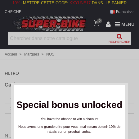
10%
:
METTRE CETTE CODE:
KXYUNE17
DANS LE PANIER
CHF CHF
Français
0
MENU
RECHERCHER
Accueil
>
Marques
>
NOS
FILTRO
Catégories
CASQUES
(1)
Special bonus unlocked
CASQUES JET
(1)
SALE
(1)
You have the chance to win a discount
Nous avons une grande offre pour vous. maintenant obtenir 10% de
rabais sur un prochain achat.
NOS