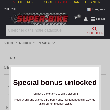
10%
:
METTRE CETTE CODE:
KXYUNE17
DANS LE PANIER
CHF CHF
Français
0
MENU
RECHERCHER
Accueil
>
Marques
>
ENDURISTAN
FILTRO
Catégories
ACCESSOIRES MOTO
(1)
Special bonus unlocked
SACS
(1)
SAC A DOS
(1)
You have the chance to win a discount
Nous avons une grande offre pour vous. maintenant obtenir 10% de
rabais sur un prochain achat.
ENDURISTAN