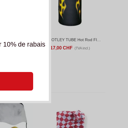
ZAN MOTLEY TUBE Tribal Succulent
ZAN MOTLEY TUBE Hot Rod Flame
ANIER
ADD TO COMPARE
AJOUTER AU PANIER
ADD TO COMPARE
r 10% de rabais
F
17,00 CHF
(TVA incl.)
(TVA incl.)