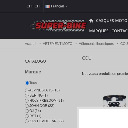
CHF CHF
Français
CASQUES MOTO
MARQUES
CONTAC
Accueil
>
VETEMENT MOTO
>
Vêtements thermiques
>
COU
COU
CATALOGO
Marque
Nouveaux produits en premi
Tous
ALPINESTARS
(10)
BERING
(1)
HOLY FREEDOM
(21)
JOHN DOE
(22)
OJ
(14)
RST
(1)
ZAN HEADGEAR
(92)