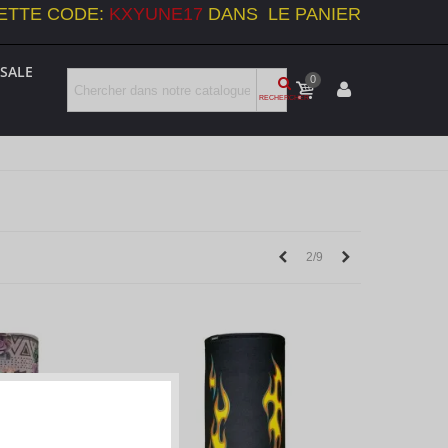
ETTE CODE:
KXYUNE17
DANS LE PANIER
SALE
0
RECHERCHER
Previous
Next
2/9