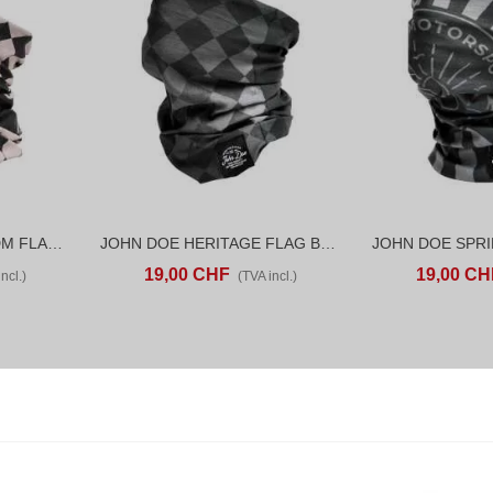
JOHN DOE CLASSIC JDM FLAG TUNNEL
JOHN DOE HERITAGE FLAG BLACK TUNNEL
D TO COMPARE
AJOUTER AU PANIER
ADD TO COMPARE
AJOUTER AU P
19,00 CHF
19,00 CH
ncl.)
(TVA incl.)