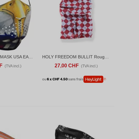
ZAN FULL FACE MASK USA EAGLE ONE SIZE
HOLY FREEDOM BULLIT Rouge DRY-KEEPER TUNNEL
ANIER
ADD TO COMPARE
AJOUTER AU PANIER
ADD TO COMPARE
F
27,00 CHF
(TVA incl.)
(TVA incl.)
ou
6 x CHF 4.50
sans frais