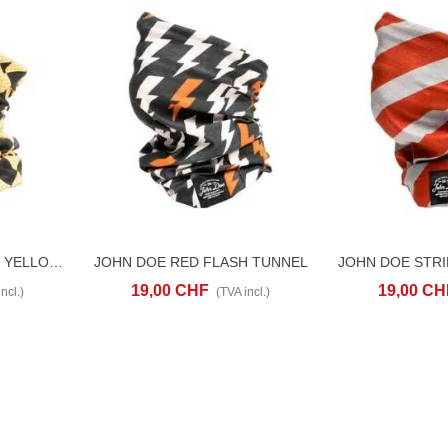
JOHN DOE RACE FLAG YELLOW TUNNEL
JOHN DOE RED FLASH TUNNEL
D TO COMPARE
AJOUTER AU PANIER
ADD TO COMPARE
AJOUTER AU P
19,00 CHF
19,00 CH
ncl.)
(TVA incl.)