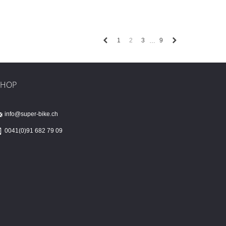
Previous
Next
1
2
3
9
…
SHOP
info@super-bike.ch
0041(0)91 682 79 09