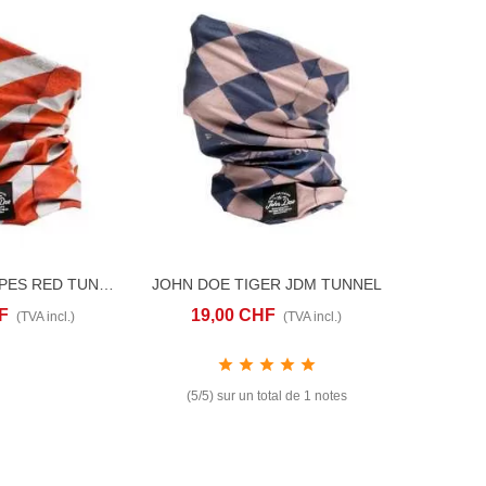
JOHN DOE STRIPES RED TUNNEL
JOHN DOE TIGER JDM TUNNEL
ANIER
ADD TO COMPARE
AJOUTER AU PANIER
ADD TO COMPARE
F
19,00 CHF
(TVA incl.)
(TVA incl.)
(5/5) sur un total de 1 notes