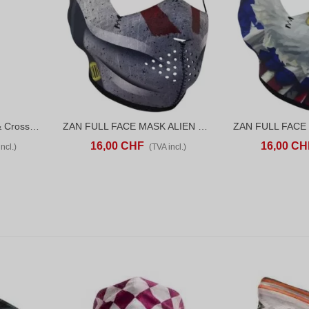
ZAN Motley Tube Skull & Crossbones
ZAN FULL FACE MASK ALIEN HUNTER ONE SIZE
D TO COMPARE
AJOUTER AU PANIER
ADD TO COMPARE
AJOUTER AU P
16,00 CHF
16,00 CH
ncl.)
(TVA incl.)