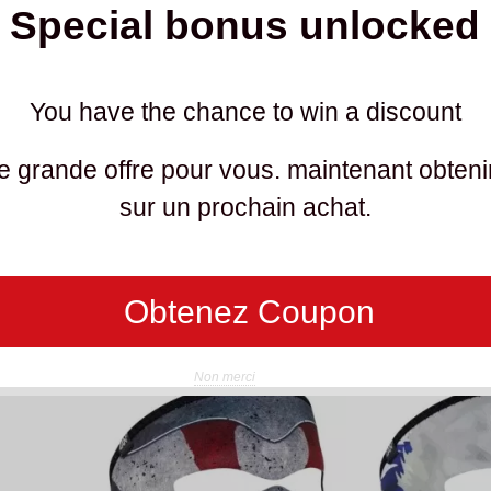
Special bonus unlocked
You have the chance to win a discount
le Shield
ZAN MOTLEY TUBE Animal Block
D TO COMPARE
AJOUTER AU PANIER
ADD TO COMPARE
AJOUTER AU P
 grande offre pour vous. maintenant obteni
17,00 CHF
17,00 CH
ncl.)
(TVA incl.)
sur un prochain achat.
Obtenez Coupon
Non merci