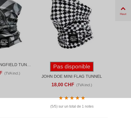
Haut
JOHN DOE SPRINGFIELD TUNNEL
ANIER
ADD TO COMPARE
AFFICHER PLUS
ADD TO COMPARE
Pas disponible
F
(TVA incl.)
JOHN DOE MINI FLAG TUNNEL
18,00 CHF
(TVA incl.)
(5/5) sur un total de 1 notes