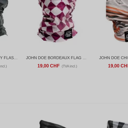
JOHN DOE BLACK GREY FLASH TUNNEL
JOHN DOE BORDEAUX FLAG TUNNEL
JOHN DOE CH
D TO COMPARE
AJOUTER AU PANIER
ADD TO COMPARE
AJOUTER AU P
19,00 CHF
19,00 CH
ncl.)
(TVA incl.)