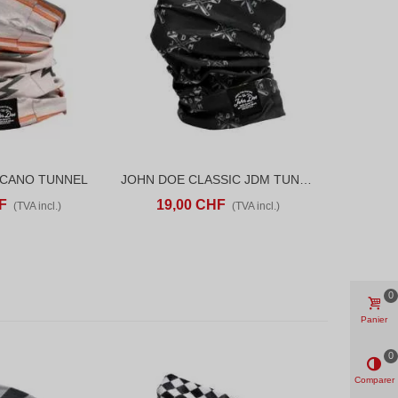
ICANO TUNNEL
JOHN DOE CLASSIC JDM TUNNEL
ANIER
ADD TO COMPARE
AJOUTER AU PANIER
ADD TO COMPARE
F
19,00 CHF
(TVA incl.)
(TVA incl.)
0
Panier
0
Comparer