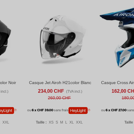
olor Noir
Casque Jet Airoh H21color Blanc
D TO COMPARE
AFFICHER PLUS
ADD TO COMPARE
AFFICHER PLU
234,00 CHF
162,00 C
incl.)
(TVA incl.)
260,00 CHF
180,0
ou
6 x CHF 39.00
sans frais
ou
6 x CHF 27.00
sans
L
XXL
Taille :
XS
S
M
L
XL
XXL
Taille 