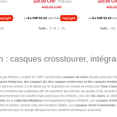
320,00 CHF
320,00 C
incl.)
(TVA incl.)
400,00 CHF
400,0
ou
6 x CHF 53.33
sans frais
ou
6 x CHF 53.33
san
XL
Taille :
S
M
L
XL
Taille :
XS
: casques crosstourer, intégrau
ée par Antonio Locatelli en 1997, produit des
casques de moto
réputés pour leur lég
sques
intégraux, des
casques
jet, des
casques
motocross et des
casques
modula
e dans la version 2.3 et utilisé par le champion du monde de motocross
Tony Cairol
 constants des matériaux afin de maintenir des normes de qualité et de sécurité é
 seulement pour les adultes mais aussi pour les enfants. Lors des
Six Jours
, la célè
ires
de la
collection Mathisse
sont également dignes d'intérêt. Les
casques Airo
bilité et confort, comme celle des modèles Switch. Les
casques Airoh Commander
ractérisent par un design attrayant et des solutions techniques avancées.