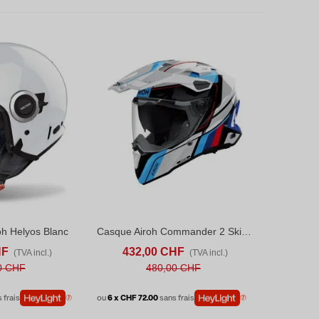
oh Helyos Blanc
Casque Airoh Commander 2 Skip Blanc
S
ADD TO COMPARE
AFFICHER PLUS
ADD TO COMPARE
HF
432,00 CHF
(TVA incl.)
(TVA incl.)
0 CHF
480,00 CHF
 frais
ou
6 x CHF 72.00
sans frais