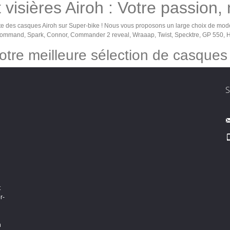
visières Airoh : Votre passion,
des casques Airoh sur Super-bike ! Nous vous proposons un large choix de modèle
Command, Spark, Connor, Commander 2 reveal, Wraaap, Twist, Specktre, GP 550, H
tre meilleure sélection de casques e
t
r-
n