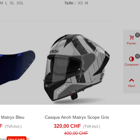
M
L
XL
XXL
Taille :
XS
M
0
Panier
0
Comparer
Haut
h Matryx Bleu
Casque Airoh Matryx Scope Gris
ANIER
ADD TO COMPARE
AFFICHER PLUS
ADD TO COMPARE
F
320,00 CHF
(TVA incl.)
(TVA incl.)
400,00 CHF
frais