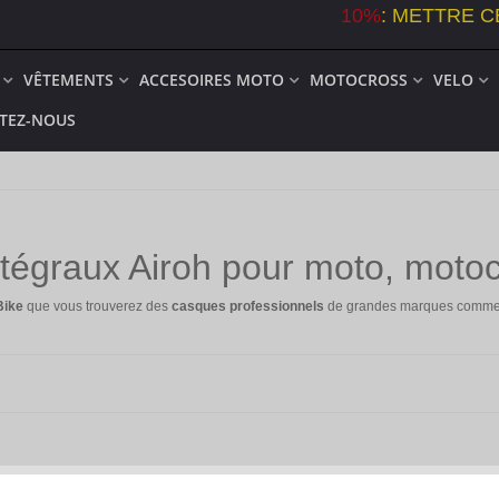
10%
:
METTRE C
VÊTEMENTS
ACCESOIRES MOTO
MOTOCROSS
VELO
TEZ-NOUS
tégraux Airoh pour moto, motoc
Bike
que vous trouverez des
casques professionnels
de grandes marques comm