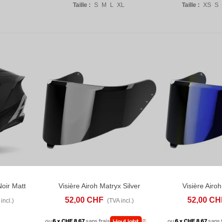
Taille :
S
M
L
XL
Taille :
XS
S
oir Matt
Visière Airoh Matryx Silver
Visière Airo
D TO COMPARE
AJOUTER AU PANIER
ADD TO COMPARE
AJOUTER AU P
52,00 CHF
52,00 CH
incl.)
(TVA incl.)
ou
6 x CHF 8.67
sans frais
ou
6 x CHF 8.67
sans 