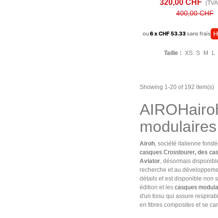
320,00 CHF
(TVA 
400,00 CHF
ou
6 x CHF 53.33
sans frais
Taille :
XS
S
M
L
Showing 1-20 of 192 item(s)
AIROHairoh 
modulaires
Airoh
, société italienne fond
casques Crosstourer
, des
ca
Aviator
, désormais disponibl
recherche et au développement
détails et est disponible non
édition et les
casques modula
d'un tissu qui assure respira
en fibres composites et se ca