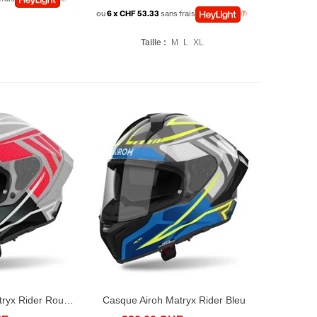
ou
6 x CHF 53.33
sans frais
Taille :
M
L
XL
Casque Airoh Matryx Rider Rouge Matt
Casque Airoh Matryx Rider Bleu
S
ADD TO COMPARE
AFFICHER PLUS
ADD TO COMPARE