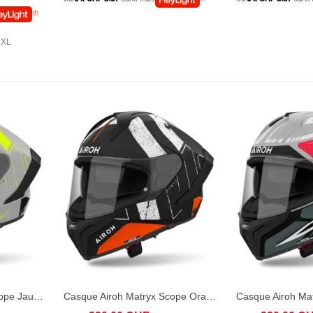
XL
Casque Airoh Matryx Scope Jaune Matt
Casque Airoh Matryx Scope Orange Matt
D TO COMPARE
AFFICHER PLUS
ADD TO COMPARE
AFFICHER PLU