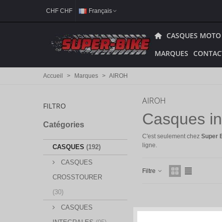
CHF CHF
Français
CASQUES MOTO
MARQUES
CONTAC
Accueil
>
Marques
>
AIROH
AIROH
FILTRO
Casques in
Catégories
C'est seulement chez
Super 
ligne.
CASQUES
(192)
CASQUES
Filtre
CROSSTOURER
(30)
CASQUES