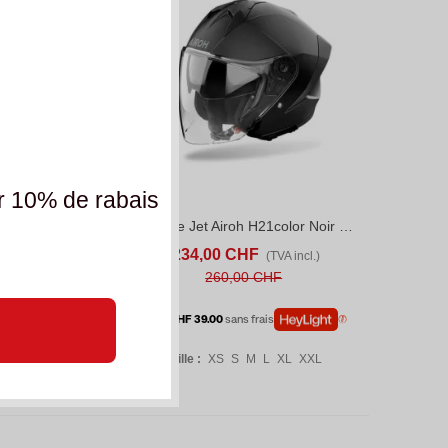
r 10% de rabais
h H21color Gris
Casque Jet Airoh H21color Noir Mat
S
ADD TO COMPARE
AFFICHER PLUS
ADD TO COMPARE
HF
234,00 CHF
(TVA incl.)
(TVA incl.)
0 CHF
260,00 CHF
 frais
ou
6 x CHF 39.00
sans frais
M
L
XL
XXL
Taille :
XS
S
M
L
XL
XXL