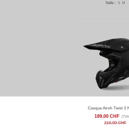
Taille :
S
M
Casque Airoh Twist 3 N
AFFICHER PLUS
AD
189,00 CHF
(TVA 
210,00 CHF