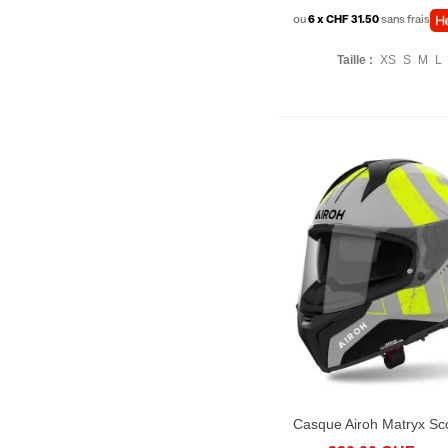
ou
6 x CHF 31.50
sans frais
Taille :
XS
S
M
L
AFFICHER PLUS
AD