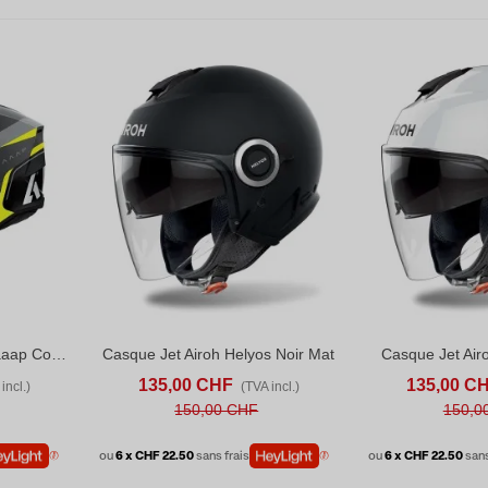
Casque Cross Airoh Wraaap Conquer Jaune Mat
Casque Jet Airoh Helyos Noir Mat
Casque Jet Air
D TO COMPARE
AFFICHER PLUS
ADD TO COMPARE
AFFICHER PLU
135,00 CHF
135,00 C
incl.)
(TVA incl.)
150,00 CHF
150,0
ou
6 x CHF 22.50
sans frais
ou
6 x CHF 22.50
sans