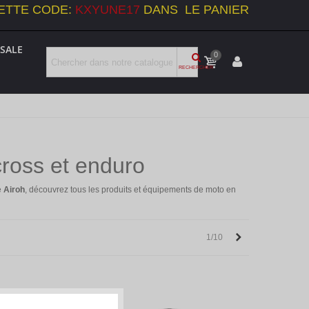
ETTE CODE:
KXYUNE17
DANS LE PANIER
SALE
0
RECHERCHER
ross et enduro
e
Airoh
, découvrez tous les produits et équipements de moto en
Next
1/10