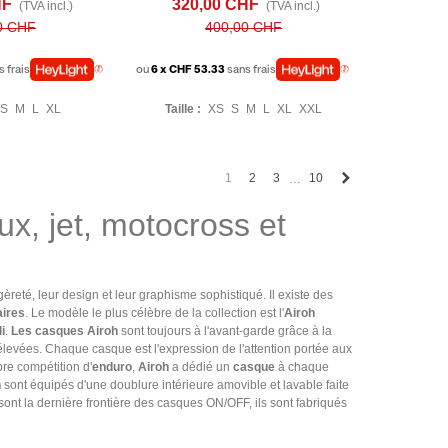
HF
320,00 CHF
(TVA incl.)
(TVA incl.)
0 CHF
400,00 CHF
s frais
ou
6 x CHF 53.33
sans frais
S
M
L
XL
Taille :
XS
S
M
L
XL
XXL
Next
1
2
3
10
…
x, jet, motocross et
èreté, leur design et leur graphisme sophistiqué. Il existe des
ires
. Le modèle le plus célèbre de la collection est l'
Airoh
i
.
Les casques Airoh
sont toujours à l'avant-garde grâce à la
levées. Chaque casque est l'expression de l'attention portée aux
bre compétition d'
enduro
,
Airoh
a dédié un
casque
à chaque
h
sont équipés d'une doublure intérieure amovible et lavable faite
sont la dernière frontière des casques ON/OFF, ils sont fabriqués