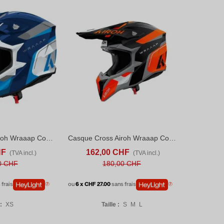
Casque Cross Airoh Wraaap Conquer Bleu
Casque Cross Airoh Wraaap Conquer Orange Mat
S
ADD TO COMPARE
AFFICHER PLUS
ADD TO COMPARE
HF
162,00 CHF
(TVA incl.)
(TVA incl.)
0 CHF
180,00 CHF
 frais
ou
6 x CHF 27.00
sans frais
:
XS
Taille :
S
M
L