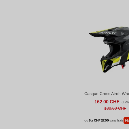
AFFICHER PLUS
AD
162,00 CHF
(TVA 
180,00 CHF
ou
6 x CHF 27.00
sans frais