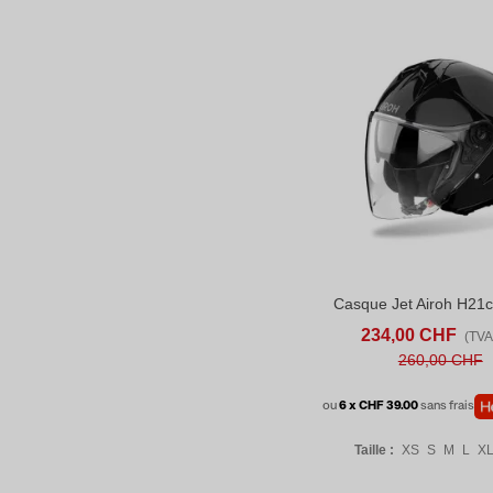
Casque Jet Airoh H21c
AFFICHER PLUS
AD
234,00 CHF
(TVA 
260,00 CHF
ou
6 x CHF 39.00
sans frais
Taille :
XS
S
M
L
X