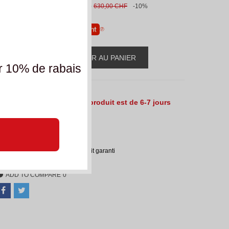
567,00 CHF
(TVA incl.)
630,00 CHF
-10%
u
6 x CHF 94.50
sans frais
AJOUTER AU PANIER
-
+
r 10% de rabais
e délai de livraison de ce produit est de 6-7 jours
uvrés.
éférence:
SBK_43232
Échange de taille du produit garanti
ADD TO COMPARE
0