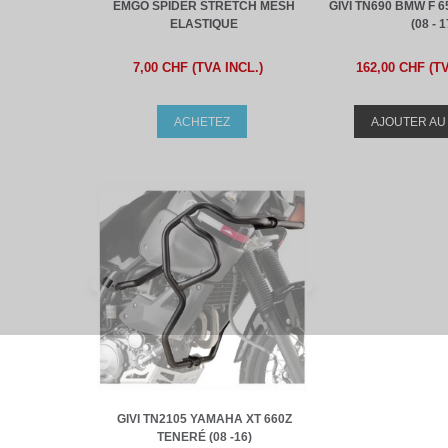
EMGO SPIDER STRETCH MESH
GIVI TN690 BMW F 65
ELASTIQUE
(08 - 1
7,00 CHF (TVA INCL.)
162,00 CHF (TV
ACHETEZ
AJOUTER AU
GIVI TN2105 YAMAHA XT 660Z
TENERÉ (08 -16)