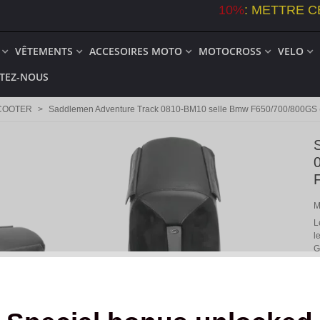
10%
:
METTRE C
VÊTEMENTS
ACCESOIRES MOTO
MOTOCROSS
VELO
TEZ-NOUS
COOTER
>
Saddlemen Adventure Track 0810-BM10 selle Bmw F650/700/800GS 
M
L
l
G
d
i