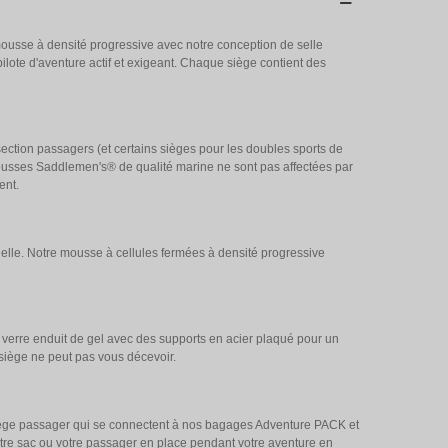
usse à densité progressive avec notre conception de selle
ilote d'aventure actif et exigeant. Chaque siège contient des
section passagers (et certains sièges pour les doubles sports de
 housses Saddlemen's® de qualité marine ne sont pas affectées par
ent.
lle. Notre mousse à cellules fermées à densité progressive
 verre enduit de gel avec des supports en acier plaqué pour un
 siège ne peut pas vous décevoir.
 siège passager qui se connectent à nos bagages Adventure PACK et
otre sac ou votre passager en place pendant votre aventure en