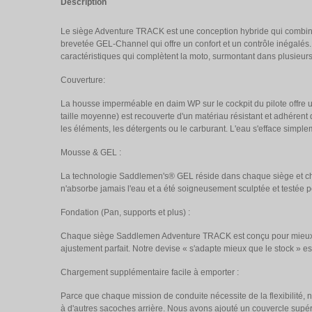
Description
Le siège Adventure TRACK est une conception hybride qui combine
brevetée GEL-Channel qui offre un confort et un contrôle inégalés. 
caractéristiques qui complètent la moto, surmontant dans plusieurs 
Couverture:
La housse imperméable en daim WP sur le cockpit du pilote offre une
taille moyenne) est recouverte d'un matériau résistant et adhéren
les éléments, les détergents ou le carburant. L'eau s'efface simpl
Mousse & GEL :
La technologie Saddlemen's® GEL réside dans chaque siège et cha
n'absorbe jamais l'eau et a été soigneusement sculptée et testée
Fondation (Pan, supports et plus) :
Chaque siège Saddlemen Adventure TRACK est conçu pour mieux s'ada
ajustement parfait. Notre devise « s'adapte mieux que le stock » es
Chargement supplémentaire facile à emporter :
Parce que chaque mission de conduite nécessite de la flexibilité
à d'autres sacoches arrière. Nous avons ajouté un couvercle supér