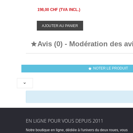
198,00 CHF (TVA INCL.)
AJOUTER AU PANIER
Avis (0) - Modération des av

NOTER LE PRODUIT


EN LIGNE POUR VOUS DEPUIS 2011
Notre boutique en ligne, dédiée à l'univers du deux roues, vous