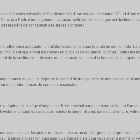
 les éléments exclusifs de Saddlemen's® d'une couche de confort GEL et d'une mo
Conçue à l'aide d'une ingénierie avancée, cette famille de sièges est destinée au p
cas les défis de conception des sièges d'origine :
 adhérence adéquate - un attribut essentiel lorsque la route devient difficile. La 
t qui maintient également les choses en place et est souple au toucher. Toutes les
ement de la section centrale avec un pinceau de la main et la housse sèche rapidem
que pouce de celui-ci dépasse le confort de trois pouces de mousse conventionne
 pour des performances de conduite maximales.
pter qu'un siège d'origine car il est construit sur un plateau solide en fibre de
t évidente chaque fois que vous montez le siège. Si vous partez à l'aventure, votre
, nous avons conçu des points de fixation de sac ou de chargement intégrés sur le
ieur à pince à la section passager du siège de piste pour vous aider à maintenir v