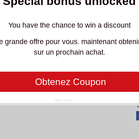
Special bonus unlocked
o
You have the chance to win a discount
 grande offre pour vous. maintenant obteni
sur un prochain achat.
L
o
R
Obtenez Coupon
Non merci