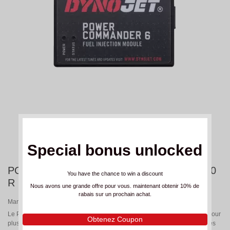
Special bonus unlocked
POWER COMMANDER 6 SUZUKI GSX 1300
You have the chance to win a discount
R HAYABUSA (2022-24)
Nous avons une grande offre pour vous. maintenant obtenir 10% de
rabais sur un prochain achat.
Marque:
DYNOJET
Le Power Commander 6 de Dynojet vous permet d'optimiser votre trajet pour
Obtenez Coupon
plus de vitesse, de puissance et d'efficacité énergétique pour vous offrir les