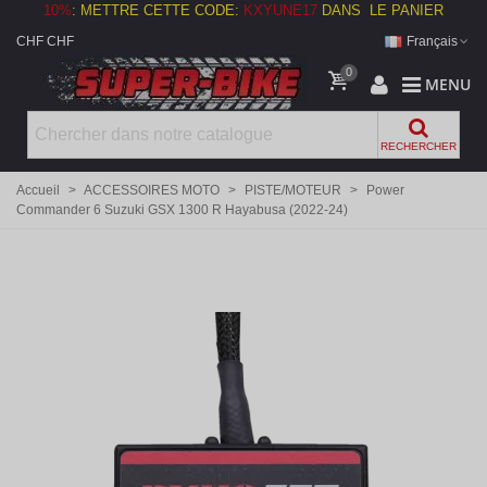
10%
:
METTRE CETTE CODE:
KXYUNE17
DANS LE PANIER
CHF CHF
Français
0
MENU
RECHERCHER
Accueil
>
ACCESSOIRES MOTO
>
PISTE/MOTEUR
>
Power
Commander 6 Suzuki GSX 1300 R Hayabusa (2022-24)