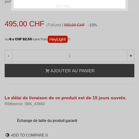
performances dont vous rêviez.
Non merci
495,00 CHF
(TVA incl.)
550,00 CHF
-10%
ou
6 x CHF 82.50
sans frais
-
+
AJOUTER AU PANIER
Le délai de livraison de ce produit est de 15 jours ouvrés.
Référence:
SBK_43860
Échange de taille du produit garanti
ADD TO COMPARE
0