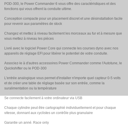
POD-300, le Power Commander 6 vous offre des caractéristiques et des
fonctions qui vous offrent la conduite ultime.
Conception compacte pour un placement discret et une désinstallation facile
pour revenir aux paramètres de stock
Changez et mettez à niveau facilement les morceaux au fur et à mesure que
vous mettez à niveau les pièces
Livré avec le logiciel Power Core qui connecte les courses dyno avec nos
appareils de réglage EFI pour libérer le potentiel de votre conduite.
Associez-le à d'autres accessoires Power Commander comme l'Autotune, le
Quickshifter ou le POD-300
L'entrée analogique vous permet d'installer n'importe quel capteur 0-5 volts
et de créer une table de réglage basée sur son entrée, comme la
suralimentation ou la température
Se connecte facilement à votre ordinateur via USB
Chaque cylindre peut être cartographié individuellement et pour chaque
vitesse, donnant aux cyclistes un contrôle plus granulaire
Garantie un anné. Race only