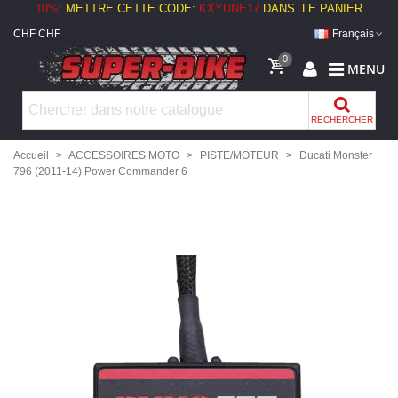
10%
:
METTRE CETTE CODE:
KXYUNE17
DANS LE PANIER
CHF CHF
Français
0
MENU
RECHERCHER
Accueil
>
ACCESSOIRES MOTO
>
PISTE/MOTEUR
>
Ducati Monster
796 (2011-14) Power Commander 6