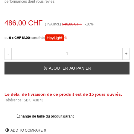
performances dont vous rêviez.
486,00 CHF
(TVA incl.)
540,00 CHF
-10%
ou
6 x CHF 81.00
sans frais
-
+
AJOUTER AU PANIER
Le délai de livraison de ce produit est de 15 jours ouvrés.
Référence:
SBK_43873
Échange de taille du produit garanti
ADD TO COMPARE
0