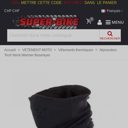
10%
:
METTRE CETTE CODE:
KXYUNE17
DANS LE PANIER
CHF CHF
Français
0
MENU
RECHERCHER
Accueil
>
VETEMENT MOTO
>
Vêtements thermiques
>
Alpinestars
Tech Neck Warmer Baselayer