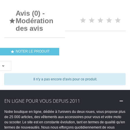
Avis (0) -
Modération

des avis
NOTER LE PRODUIT


Il n'y a pas encore d'avis pour ce produit.
EN LIGNE POUR VOUS DEPUIS 2011
Notre boutique en ligne, dédiée à l'univers du deux roues, vous propose plus
de 25 000 articles, des vêtements aux accessoires pour vous et votre moto
ou scooter. Le site est en constante évolution, tant en termes de qualité qu'en
termes de nouveautés. Nous nous efforçons quotidiennement de vous