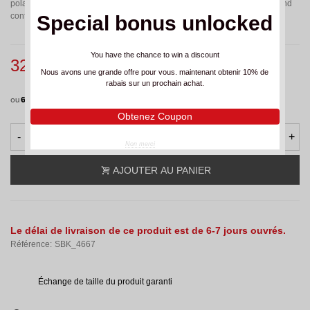
polaire intègre un matériau extensible et évacuant l'humidité pour un grand
confort et une liberté de mouvement.
Special bonus unlocked
You have the chance to win a discount
32,00 CHF
(TVA incl.)
Nous avons une grande offre pour vous. maintenant obtenir 10% de
rabais sur un prochain achat.
ou
6 x CHF 5.33
sans frais
Obtenez Coupon
-
+
Non merci
AJOUTER AU PANIER
Le délai de livraison de ce produit est de 6-7 jours ouvrés.
Référence:
SBK_4667
Échange de taille du produit garanti