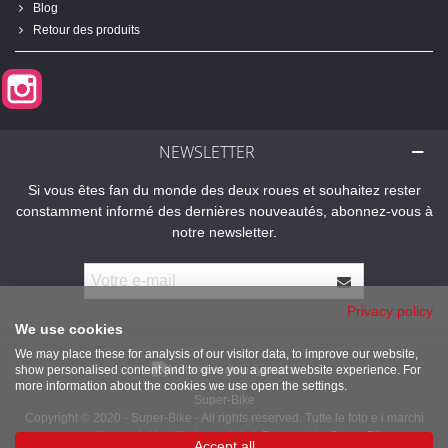
Blog
Retour des produits
Instagram
NEWSLETTER
Si vous êtes fan du monde des deux roues et souhaitez rester
constamment informé des dernières nouveautés, abonnez-vous à
notre newsletter.
Privacy policy
We use cookies
We may place these for analysis of our visitor data, to improve our website,
show personalised content and to give you a great website experience. For
more information about the cookies we use open the settings.
Super-Bike
Copyright © 2020 - Super-Bike - All rights reserved. Tutte le foto e i marchi
presenti sono dei legittimi proprietari. Powered by Super-Bike
Accept all