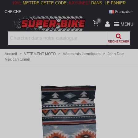
10%
:
METTRE CETTE CODE:
KXYUNE17
DANS LE PANIER
CHF CHF
Français
0
MENU
RECHERCHER
Accueil
>
VETEMENT MOTO
>
Vêtements thermiques
>
John Doe
Mexican tunnel