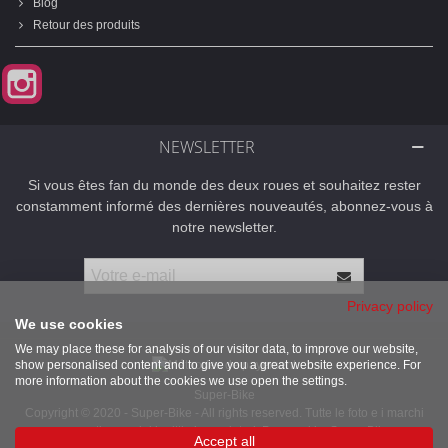
Blog
Retour des produits
Instagram
NEWSLETTER
Si vous êtes fan du monde des deux roues et souhaitez rester
constamment informé des dernières nouveautés, abonnez-vous à
notre newsletter.
Privacy policy
We use cookies
We may place these for analysis of our visitor data, to improve our website,
show personalised content and to give you a great website experience. For
more information about the cookies we use open the settings.
Super-Bike
Copyright © 2020 - Super-Bike - All rights reserved. Tutte le foto e i marchi
presenti sono dei legittimi proprietari. Powered by Super-Bike
Accept all