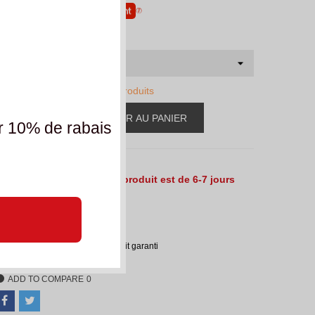
u
6 x CHF 30.00
sans frais
aille
erniers articles en stock
2 Produits
AJOUTER AU PANIER
-
+
r 10% de rabais
e délai de livraison de ce produit est de 6-7 jours
uvrés.
éférence:
SBK_48523
Échange de taille du produit garanti
ADD TO COMPARE
0