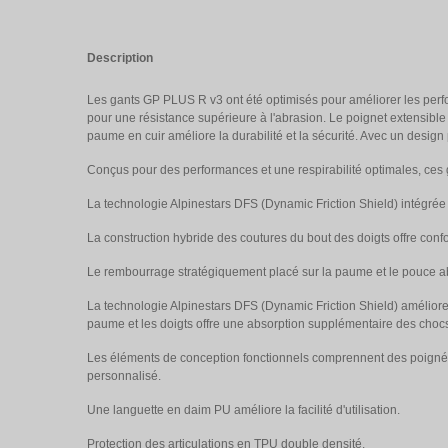
Description
Les gants GP PLUS R v3 ont été optimisés pour améliorer les perfo
pour une résistance supérieure à l'abrasion. Le poignet extensible
paume en cuir améliore la durabilité et la sécurité. Avec un design 
Conçus pour des performances et une respirabilité optimales, ces ga
La technologie Alpinestars DFS (Dynamic Friction Shield) intégrée am
La construction hybride des coutures du bout des doigts offre confor
Le rembourrage stratégiquement placé sur la paume et le pouce abs
La technologie Alpinestars DFS (Dynamic Friction Shield) améliore le
paume et les doigts offre une absorption supplémentaire des chocs 
Les éléments de conception fonctionnels comprennent des poignées s
personnalisé.
Une languette en daim PU améliore la facilité d'utilisation.
Protection des articulations en TPU double densité.