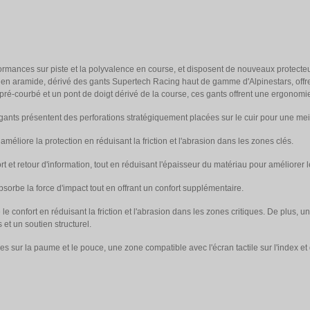
rmances sur piste et la polyvalence en course, et disposent de nouveaux protecteur
 en aramide, dérivé des gants Supertech Racing haut de gamme d'Alpinestars, offre u
pré-courbé et un pont de doigt dérivé de la course, ces gants offrent une ergonomie o
nts présentent des perforations stratégiquement placées sur le cuir pour une meilleu
éliore la protection en réduisant la friction et l'abrasion dans les zones clés.
t et retour d'information, tout en réduisant l'épaisseur du matériau pour améliorer le
orbe la force d'impact tout en offrant un confort supplémentaire.
 confort en réduisant la friction et l'abrasion dans les zones critiques. De plus, u
et un soutien structurel.
ur la paume et le pouce, une zone compatible avec l'écran tactile sur l'index et 