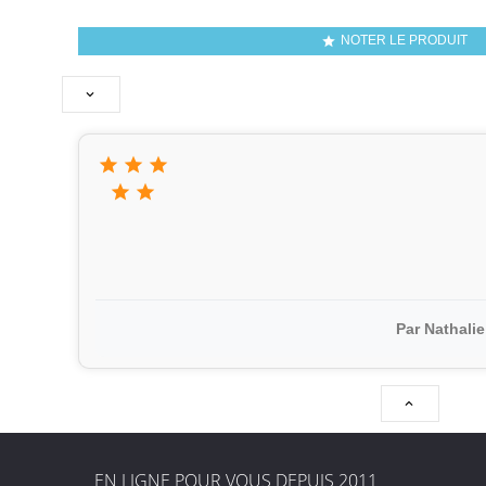
NOTER LE PRODUIT







Par Nathalie

EN LIGNE POUR VOUS DEPUIS 2011