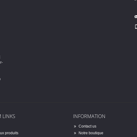
t
r-
n
 LINKS
INFORMATION
Contact us
x produits
Notre boutique