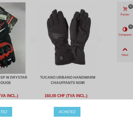
0
Panier
0
Comparer
Haut
-SP W DRYSTAR
TUCANO URBANO HANDWARM
ROUGE
CHAUFFANTS NOIR
TVA INCL.)
160,00 CHF (TVA INCL.)
TEZ
ACHETEZ