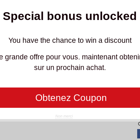
o
Special bonus unlocked
T
You have the chance to win a discount
D
 grande offre pour vous. maintenant obteni
sur un prochain achat.
L
o
R
Obtenez Coupon
Non merci