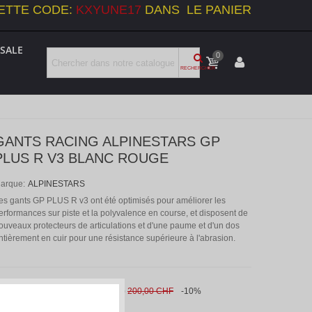
ETTE CODE:
KXYUNE17
DANS LE PANIER
SALE
0
RECHERCHER
GANTS RACING ALPINESTARS GP
PLUS R V3 BLANC ROUGE
arque:
ALPINESTARS
es gants GP PLUS R v3 ont été optimisés pour améliorer les
erformances sur piste et la polyvalence en course, et disposent de
ouveaux protecteurs de articulations et d'une paume et d'un dos
ntièrement en cuir pour une résistance supérieure à l'abrasion.
180,00 CHF
(TVA incl.)
200,00 CHF
-10%