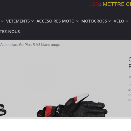
10%
:
METTRE C
VÊTEMENTS
ACCESOIRES MOTO
MOTOCROSS
VELO
TEZ-NOUS
 Alpinestars Gp Plus R V3 blanc rouge
M
L
p
n
e