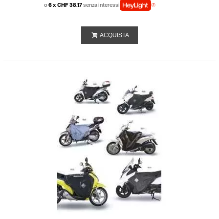
o
6 x CHF 38.17
senza interessi
ACQUISTA