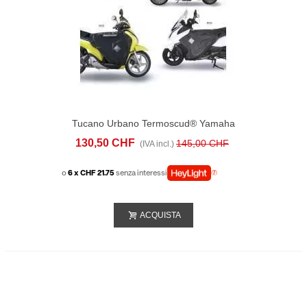
Tucano Urbano Termoscud® Yamaha
Majesty 400 (-2014)
130,50 CHF
145,00 CHF
(IVA incl.)
o
6 x CHF 21.75
senza interessi
ACQUISTA