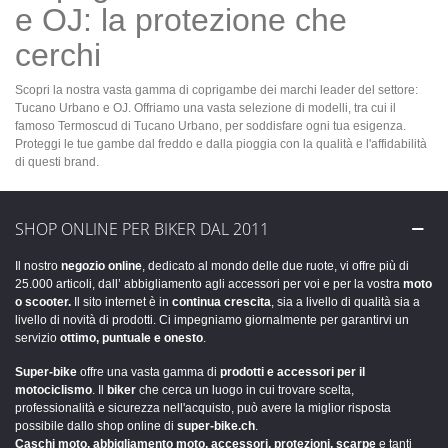
e OJ: la protezione che
cerchi
Scopri la nostra vasta gamma di coprigambe dei marchi leader del settore:
Tucano Urbano e OJ. Offriamo una vasta selezione di modelli, tra cui il
famoso Termoscud di Tucano Urbano, per soddisfare ogni tua esigenza.
Proteggi le tue gambe dal freddo e dalla pioggia con la qualità e l'affidabilità
di questi brand.
SHOP ONLINE PER BIKER DAL 2011
Il nostro
negozio online
, dedicato al mondo delle due ruote, vi offre più di
25.000 articoli, dall’ abbigliamento agli accessori per voi e per la vostra
moto
o scooter.
Il sito internet è in
continua crescita
, sia a livello di qualità sia a
livello di novità di prodotti. Ci impegniamo giornalmente per garantirvi un
servizio
ottimo, puntuale e onesto
.
Super-bike
offre una vasta gamma di
prodotti e accessori per il
motociclismo
. Il
biker
che cerca un luogo in cui trovare scelta,
professionalità e sicurezza nell'acquisto, può avere la miglior risposta
possibile dallo shop online di
super-bike.ch
.
Caschi moto, abbigliamento moto, accessori, protezioni, scarpe
e tanti