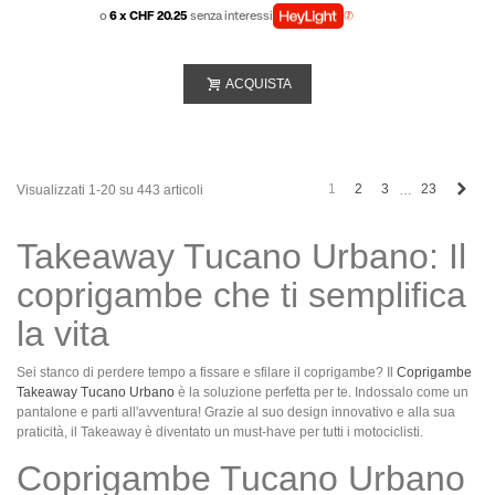
o
6 x CHF 20.25
senza interessi
ACQUISTA
Succ
1
2
3
23
Visualizzati 1-20 su 443 articoli
…
Takeaway Tucano Urbano: Il
coprigambe che ti semplifica
la vita
Sei stanco di perdere tempo a fissare e sfilare il coprigambe? Il
Coprigambe
Takeaway Tucano Urbano
è la soluzione perfetta per te. Indossalo come un
pantalone e parti all'avventura! Grazie al suo design innovativo e alla sua
praticità, il Takeaway è diventato un must-have per tutti i motociclisti.
Coprigambe Tucano Urbano