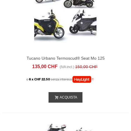
Tucano Urbano Termoscud® Seat Mo 125
(2021-25)
135,00 CHF
150,00 CHF
(IVA incl.)
o
6 x CHF 22.50
senza interessi
ACQUISTA