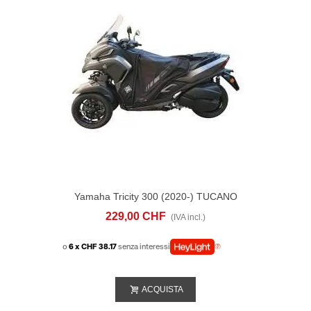
Yamaha Tricity 300 (2020-) TUCANO
URBANO Termoscud® R216PROX
229,00 CHF
(IVA incl.)
o
6 x CHF 38.17
senza interessi
ACQUISTA