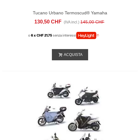
Tucano Urbano Termoscud® Yamaha
XMax 300 (2023-25)
130,50 CHF
145,00 CHF
(IVA incl.)
o
6 x CHF 21.75
senza interessi
ACQUISTA