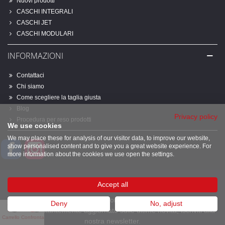
Nuovi prodotti
CASCHI INTEGRALI
CASCHI JET
CASCHI MODULARI
INFORMAZIONI
Contattaci
Chi siamo
Come scegliere la taglia giusta
Blog
Privacy policy
Procedura per reso prodotti
We use cookies
We may place these for analysis of our visitor data, to improve our website,
Facebook
Instagram
show personalised content and to give you a great website experience. For
more information about the cookies we use open the settings.
NEWSLETTER
Accept all
Se sei un appassionato del mondo delle due ruote e desideri
Deny
No, adjust
0
0
restare costantemente aggiornato sulle ultime novità, iscriviti alla
Carrello
Confronta
nostra newsletter.