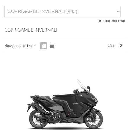
Reset this group
COPRIGAMBE INVERNALI
Succ
1/23
New products first