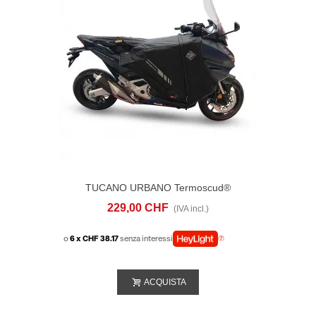
TUCANO URBANO Termoscud®
R219PRO Honda Forza 750 (2021-)
229,00 CHF
(IVA incl.)
o
6 x CHF 38.17
senza interessi
ACQUISTA