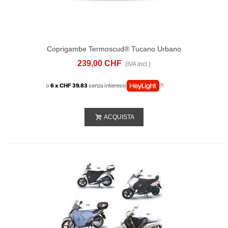
Coprigambe Termoscud® Tucano Urbano
R253SPRO Yamaha T-Max 560 (2025-26)
239,00 CHF
(IVA incl.)
o
6 x CHF 39.83
senza interessi
ACQUISTA