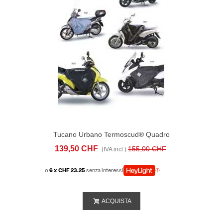
Tucano Urbano Termoscud® Quadro
Quattro
139,50 CHF
155,00 CHF
(IVA incl.)
o
6 x CHF 23.25
senza interessi
ACQUISTA