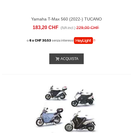
Yamaha T-Max 560 (2022-) TUCANO
URBANO Termoscud® R230PRO X
183,20 CHF
229,00 CHF
(IVA incl.)
o
6 x CHF 30.53
senza interessi
ACQUISTA