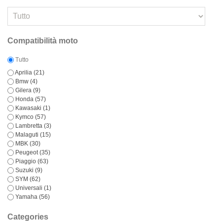
Compatibilità moto
Tutto
Aprilia
(21)
Bmw
(4)
Gilera
(9)
Honda
(57)
Kawasaki
(1)
Kymco
(57)
Lambretta
(3)
Malaguti
(15)
MBK
(30)
Peugeot
(35)
Piaggio
(63)
Suzuki
(9)
SYM
(62)
Universali
(1)
Yamaha
(56)
Categories