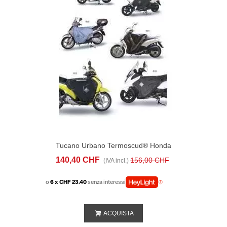
Tucano Urbano Termoscud® Honda
Forza (nss) 125/350 (2023-24)
140,40 CHF
156,00 CHF
(IVA incl.)
o
6 x CHF 23.40
senza interessi
ACQUISTA