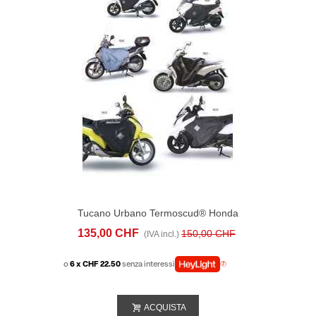
Tucano Urbano Termoscud® Honda
Forza 300 ABS (2013-17)
135,00 CHF
150,00 CHF
(IVA incl.)
o
6 x CHF 22.50
senza interessi
ACQUISTA