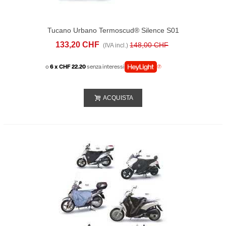
Tucano Urbano Termoscud® Silence S01
L3e (2021-25)
133,20 CHF
148,00 CHF
(IVA incl.)
o
6 x CHF 22.20
senza interessi
ACQUISTA