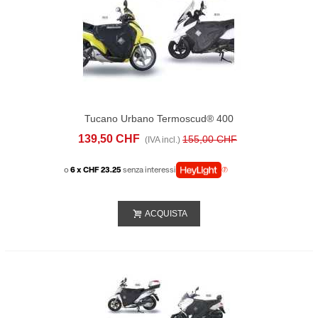
Tucano Urbano Termoscud® 400
139,50 CHF
155,00 CHF
(IVA incl.)
o
6 x CHF 23.25
senza interessi
ACQUISTA