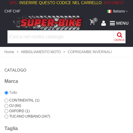
10%
: INSERIRE QUESTO CODICE NEL CARRELLO:
KXYUNE17
CHF CHF
Italiano
0
MENU
CERCA
Home
>
ABBIGLIAMENTO MOTO
>
COPRIGAMBE INVERNALI
CATALOGO
Marca
Tutto
CONTINENTAL
(1)
OJ
(94)
OXFORD
(1)
TUCANO URBANO
(347)
Taglia