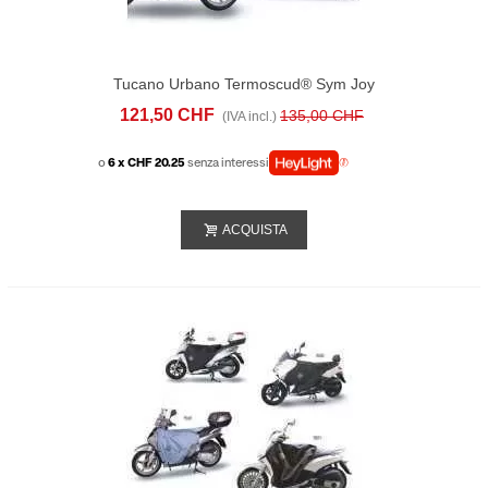
Tucano Urbano Termoscud® Sym Joy
Max (gts / Rv / Voyager) 125/250/300
121,50 CHF
135,00 CHF
(IVA incl.)
(2012-18)
o
6 x CHF 20.25
senza interessi
ACQUISTA