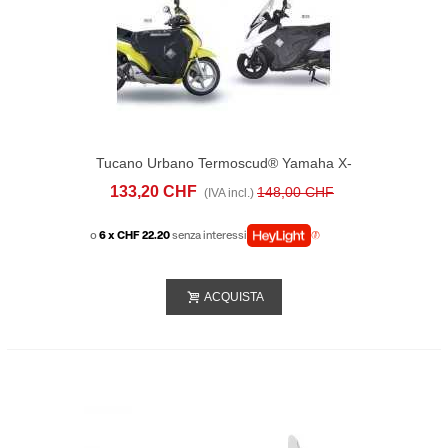
Tucano Urbano Termoscud® Yamaha X-
Max Tech Max 125 (2021-25)
133,20 CHF
148,00 CHF
(IVA incl.)
o
6 x CHF 22.20
senza interessi
ACQUISTA