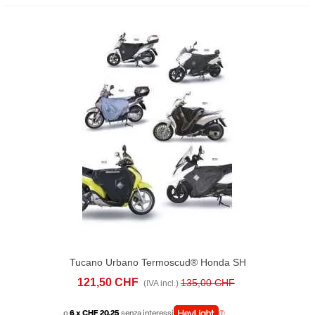
Tucano Urbano Termoscud® Honda SH
125/150 (2017-20)
121,50 CHF
135,00 CHF
(IVA incl.)
o
6 x CHF 20.25
senza interessi