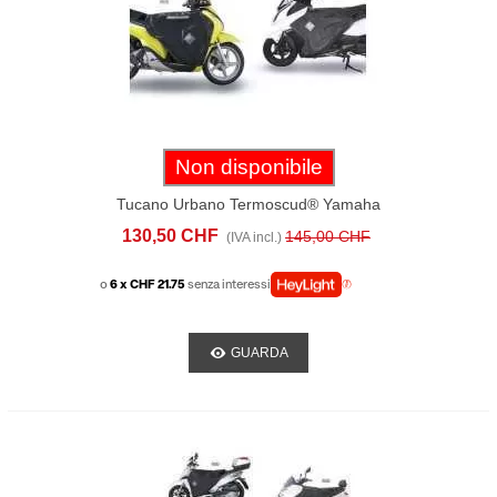
Non disponibile
Tucano Urbano Termoscud® Yamaha
NMax 125/155 (2021-23)
130,50 CHF
145,00 CHF
(IVA incl.)
o
6 x CHF 21.75
senza interessi
GUARDA