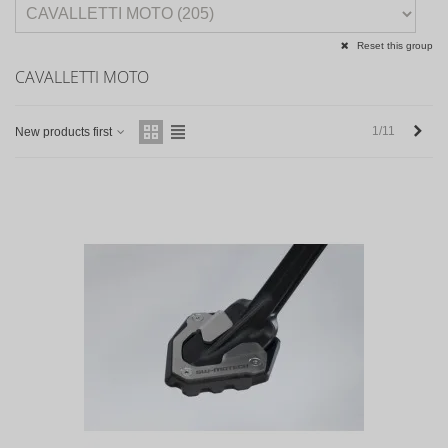
Reset this group
CAVALLETTI MOTO
Succ
1/11
New products first