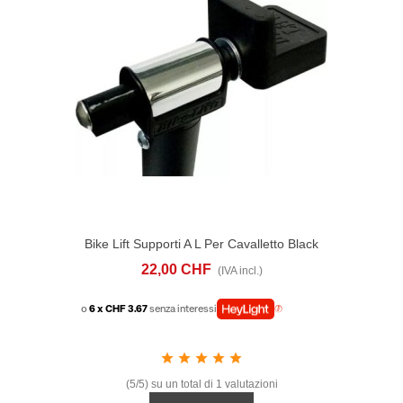
Bike Lift Supporti A L Per Cavalletto Black
Ice
22,00 CHF
(IVA incl.)
o
6 x CHF 3.67
senza interessi
(5/5) su un total di 1 valutazioni