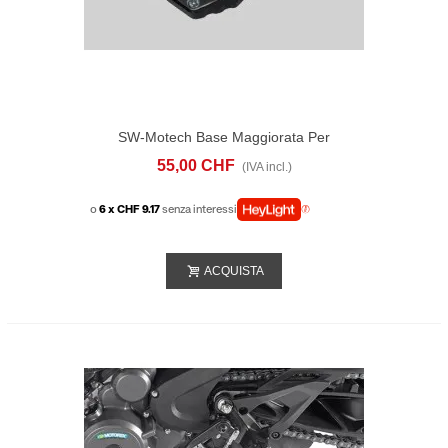
SW-Motech Base Maggiorata Per
Cavalletto Laterale Triumph Tiger
55,00 CHF
(IVA incl.)
900/GT/Pro (19-)
o
6 x CHF 9.17
senza interessi
ACQUISTA