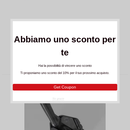
SW-Motech Base Maggiorata Per
Cavalletto Laterale Honda Africa Twin
55,00 CHF
(IVA incl.)
CRF1000L (15-)/Adv Sports (18-)
Abbiamo uno sconto per
o
6 x CHF 9.17
senza interessi
te
ACQUISTA
Hai la possibilità di vincere uno sconto
Ti proponiamo uno sconto del 10% per il tuo prossimo acquisto.
Get Coupon
No grazie