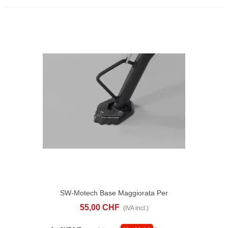
SW-Motech Base Maggiorata Per
Cavalletto Laterale CFMoto 800MT /
55,00 CHF
(IVA incl.)
800MT-X.