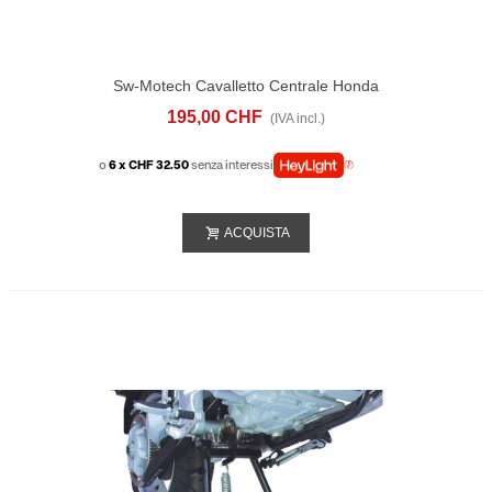
Sw-Motech Cavalletto Centrale Honda
XL750 Transalp (22-)
195,00 CHF
(IVA incl.)
o
6 x CHF 32.50
senza interessi
ACQUISTA