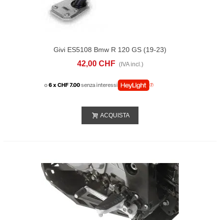
Givi ES5108 Bmw R 120 GS (19-23)
42,00 CHF
(IVA incl.)
o
6 x CHF 7.00
senza interessi
ACQUISTA