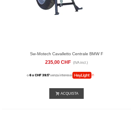
Sw-Motech Cavalletto Centrale BMW F
650 CS Scarver (02-06)
235,00 CHF
(IVA incl.)
o
6 x CHF 39.17
senza interessi
ACQUISTA