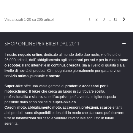
Succ
1
2
3
11
Visualizzati 1-20 su 205 articoli
…
SHOP ONLINE PER BIKER DAL 2011
Il nostro
negozio online
, dedicato al mondo delle due ruote, vi offre più di
25.000 articoli, dall’ abbigliamento agli accessori per voi e per la vostra
moto
o scooter.
Il sito internet è in
continua crescita
, sia a livello di qualità sia a
livello di novità di prodotti. Ci impegniamo giornalmente per garantirvi un
servizio
ottimo, puntuale e onesto
.
Super-bike
offre una vasta gamma di
prodotti e accessori per il
motociclismo
. Il
biker
che cerca un luogo in cui trovare scelta,
professionalità e sicurezza nell'acquisto, può avere la miglior risposta
possibile dallo shop online di
super-bike.ch
.
Caschi moto, abbigliamento moto, accessori, protezioni, scarpe
e tanti
altri prodotti, sono disponibili e descritti in modo che ciascuno può ricevere
tutte le informazioni del caso e valutare l'eventuale acquisto in totale
serenità.