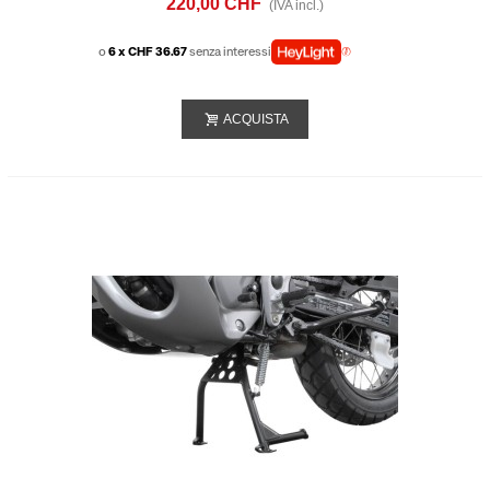
220,00 CHF
(IVA incl.)
o
6 x CHF 36.67
senza interessi
ACQUISTA