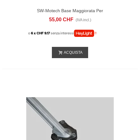
SW-Motech Base Maggiorata Per
Cavalletto Laterale Suzuki GSX-S1000GX
55,00 CHF
(IVA incl.)
(23-)
o
6 x CHF 9.17
senza interessi
ACQUISTA