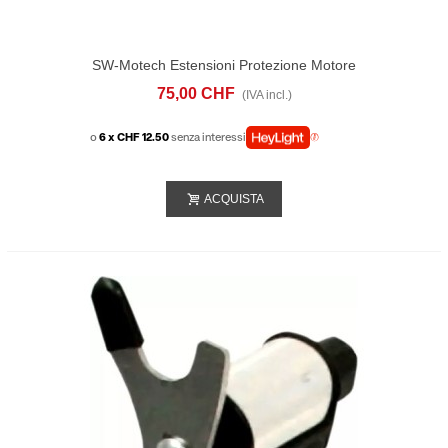
SW-Motech Estensioni Protezione Motore
Per Cavalletto BMW R 1200 GS (12-18) R
75,00 CHF
(IVA incl.)
1250 GS (18-)
o
6 x CHF 12.50
senza interessi
ACQUISTA