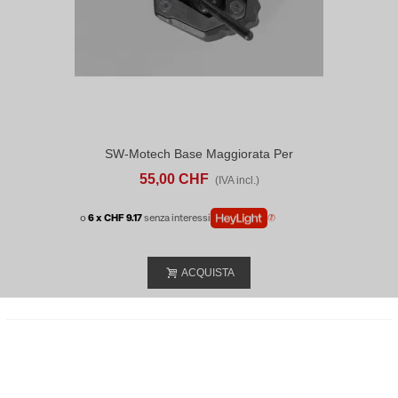
SW-Motech Base Maggiorata Per
Cavalletto Laterale Yamaha MT-09 (20-)/
55,00 CHF
(IVA incl.)
XSR900 (21-)
o
6 x CHF 9.17
senza interessi
ACQUISTA