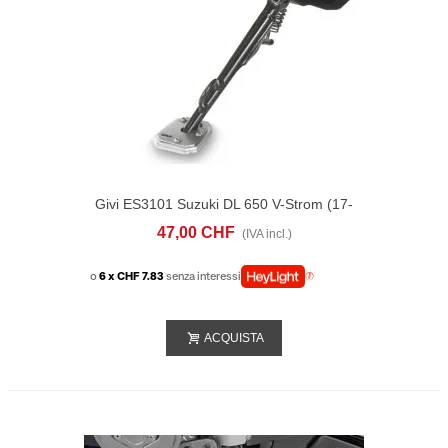
Givi ES3101 Suzuki DL 650 V-Strom (17-
24)
47,00 CHF
(IVA incl.)
o
6 x CHF 7.83
senza interessi
ACQUISTA