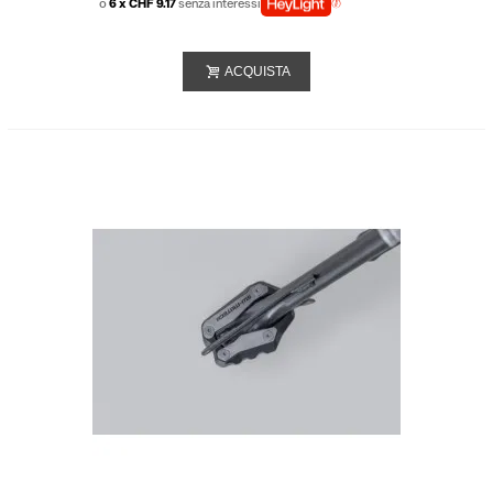
o
6 x CHF 9.17
senza interessi
ACQUISTA