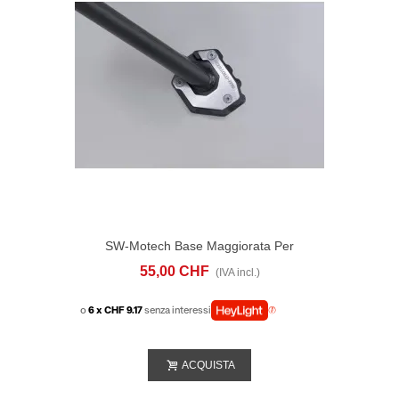
SW-Motech Base Maggiorata Per
Cavalletto Laterale Suzuki DR-Z4S (25-)
55,00 CHF
(IVA incl.)
o
6 x CHF 9.17
senza interessi
ACQUISTA