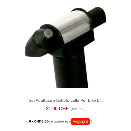
Set Adattatore Sottoforcella Per Bike Lift
FS-10
21,00 CHF
(IVA incl.)
o
6 x CHF 3.50
senza interessi