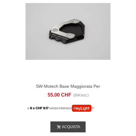
SW-Motech Base Maggiorata Per
Cavalletto Laterale BMW G 310 GS (17-)
55,00 CHF
(IVA incl.)
o
6 x CHF 9.17
senza interessi
ACQUISTA