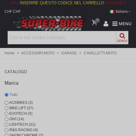
10%
: INSERIRE QUESTO CODICE NEL CARRELLO:
KXYUNE17
CHF CHF
Italiano
0
MENU
CERCA
Home
>
ACCESSORI MOTO
>
GARAGE
>
CAVALLETTI MOTO
CATALOGO
Marca
Tutto
ACEBIKES
(3)
BIKE LIFT
(37)
EVOTECH
(5)
GIVI
(14)
LIGHTECH
(21)
R&G RACING
(4)
SHOW CHROME
(2)