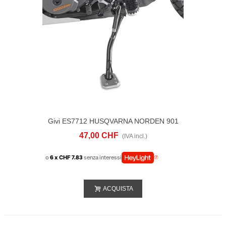
Givi ES7712 HUSQVARNA NORDEN 901
(22-25)
47,00 CHF
(IVA incl.)
o
6 x CHF 7.83
senza interessi
ACQUISTA