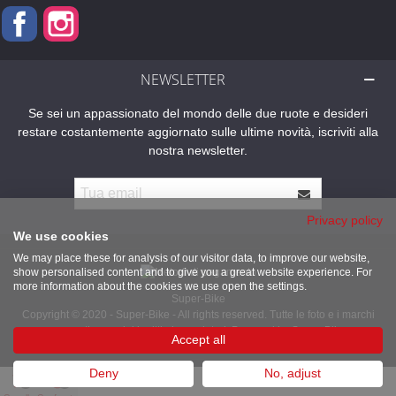
Facebook
Instagram
NEWSLETTER
Se sei un appassionato del mondo delle due ruote e desideri
restare costantemente aggiornato sulle ultime novità, iscriviti alla
nostra newsletter.
Privacy policy
We use cookies
We may place these for analysis of our visitor data, to improve our website,
show personalised content and to give you a great website experience. For
more information about the cookies we use open the settings.
Super-Bike
Copyright © 2020 - Super-Bike - All rights reserved. Tutte le foto e i marchi
presenti sono dei legittimi proprietari. Powered by Super-Bike
Accept all
Deny
No, adjust
0
0