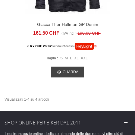
Giacca Thor Hallman GP Denim
161,50 CHF
190,00 CHF
(IVA incl.)
o
6 x CHF 26.92
senza interessi
Taglia :
S
M
L
XL
XXL
GUARDA
Visualizzati 1-4 su 4 articoli
SHOP ONLINE PER BIKER DAL 2011
Il nostro
negozio online
, dedicato al mondo delle due ruote, vi offre più di