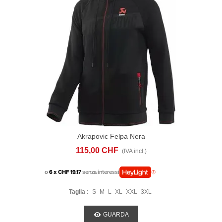
Akrapovic Felpa Nera
115,00 CHF
(IVA incl.)
o
6 x CHF 19.17
senza interessi
Taglia :
S
M
L
XL
XXL
3XL
GUARDA