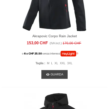
Akrapovic Corpo Rain Jacket
153,00 CHF
170,00 CHF
(IVA incl.)
o
6 x CHF 25.50
senza interessi
Taglia :
M
L
XL
XXL
3XL
GUARDA