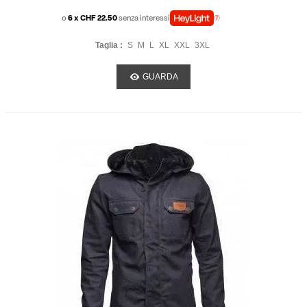
o
6 x CHF 22.50
senza interessi
Taglia :
S
M
L
XL
XXL
3XL
GUARDA