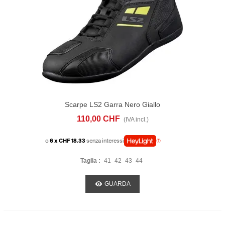
Scarpe LS2 Garra Nero Giallo
110,00 CHF
(IVA incl.)
o
6 x CHF 18.33
senza interessi
Taglia :
41
42
43
44
GUARDA