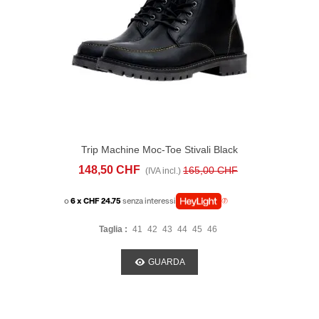
Trip Machine Moc-Toe Stivali Black
148,50 CHF
165,00 CHF
(IVA incl.)
o
6 x CHF 24.75
senza interessi
Taglia :
41
42
43
44
45
46
GUARDA