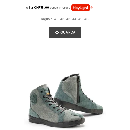
o
6 x CHF 51.00
senza interessi
Taglia :
41
42
43
44
45
46
GUARDA