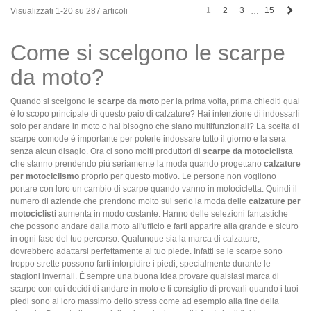
Succ
1
2
3
15
Visualizzati 1-20 su 287 articoli
…
Come si scelgono le scarpe
da moto?
Quando si scelgono le
scarpe da moto
per la prima volta, prima chiediti qual
è lo scopo principale di questo paio di calzature? Hai intenzione di indossarli
solo per andare in moto o hai bisogno che siano multifunzionali? La scelta di
scarpe comode è importante per poterle indossare tutto il giorno e la sera
senza alcun disagio. Ora ci sono molti produttori di
scarpe da motociclista
c
he stanno prendendo più seriamente la moda quando progettano
calzature
per motociclismo
proprio per questo motivo. Le persone non vogliono
portare con loro un cambio di scarpe quando vanno in motocicletta. Quindi il
numero di aziende che prendono molto sul serio la moda delle
calzature per
motociclisti
aumenta in modo costante. Hanno delle selezioni fantastiche
che possono andare dalla moto all'ufficio e farti apparire alla grande e sicuro
in ogni fase del tuo percorso. Qualunque sia la marca di calzature,
dovrebbero adattarsi perfettamente al tuo piede. Infatti se le scarpe sono
troppo strette possono farti intorpidire i piedi, specialmente durante le
stagioni invernali. È sempre una buona idea provare qualsiasi marca di
scarpe con cui decidi di andare in moto e ti consiglio di provarli quando i tuoi
piedi sono al loro massimo dello stress come ad esempio alla fine della