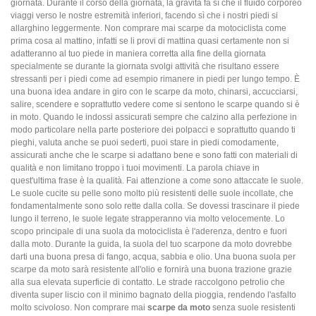
giornata. Durante il corso della giornata, la gravità fa sì che il fluido corporeo
viaggi verso le nostre estremità inferiori, facendo sì che i nostri piedi si
allarghino leggermente. Non comprare mai scarpe da motociclista come
prima cosa al mattino, infatti se li provi di mattina quasi certamente non si
adatteranno al tuo piede in maniera corretta alla fine della giornata
specialmente se durante la giornata svolgi attività che risultano essere
stressanti per i piedi come ad esempio rimanere in piedi per lungo tempo. È
una buona idea andare in giro con le scarpe da moto, chinarsi, accucciarsi,
salire, scendere e soprattutto vedere come si sentono le scarpe quando si è
in moto. Quando le indossi assicurati sempre che calzino alla perfezione in
modo particolare nella parte posteriore dei polpacci e soprattutto quando ti
pieghi, valuta anche se puoi sederti, puoi stare in piedi comodamente,
assicurati anche che le scarpe si adattano bene e sono fatti con materiali di
qualità e non limitano troppo i tuoi movimenti. La parola chiave in
quest'ultima frase è la qualità. Fai attenzione a come sono attaccate le suole.
Le suole cucite su pelle sono molto più resistenti delle suole incollate, che
fondamentalmente sono solo rette dalla colla. Se dovessi trascinare il piede
lungo il terreno, le suole legate strapperanno via molto velocemente. Lo
scopo principale di una suola da motociclista è l'aderenza, dentro e fuori
dalla moto. Durante la guida, la suola del tuo scarpone da moto dovrebbe
darti una buona presa di fango, acqua, sabbia e olio. Una buona suola per
scarpe da moto sarà resistente all'olio e fornirà una buona trazione grazie
alla sua elevata superficie di contatto. Le strade raccolgono petrolio che
diventa super liscio con il minimo bagnato della pioggia, rendendo l'asfalto
molto scivoloso. Non comprare mai
scarpe da moto
senza suole resistenti