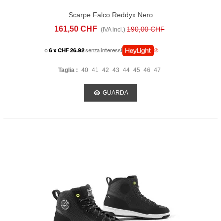
Scarpe Falco Reddyx Nero
161,50 CHF
190,00 CHF
(IVA incl.)
o
6 x CHF 26.92
senza interessi
Taglia :
40
41
42
43
44
45
46
47
GUARDA