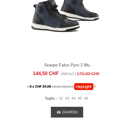
Scarpe Falco Pyro 2 Blu
144,50 CHF
170,00 CHF
(IVA incl.)
o
6 x CHF 24.08
senza interessi
Taglia :
42
43
44
45
46
GUARDA