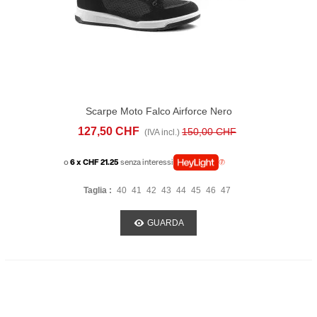
Scarpe Moto Falco Airforce Nero
127,50 CHF
150,00 CHF
(IVA incl.)
o
6 x CHF 21.25
senza interessi
Taglia :
40
41
42
43
44
45
46
47
GUARDA