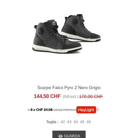
Scarpe Falco Pyro 2 Nero Grigio
144,50 CHF
170,00 CHF
(IVA incl.)
o
6 x CHF 24.08
senza interessi
Taglia :
42
43
44
45
46
GUARDA