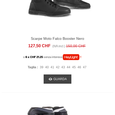
Scarpe Moto Falco Booster Nero
127,50 CHF
150,00 CHF
(IVA incl.)
o
6 x CHF 21.25
senza interessi
Taglia :
39
40
41
42
43
44
45
46
47
GUARDA