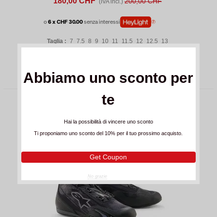
180,00 CHF
200,00 CHF
(IVA incl.)
o
6 x CHF 30.00
senza interessi
Taglia :
7
7.5
8
9
10
11
11.5
12
12.5
13
GUARDA
Abbiamo uno sconto per
te
NUOVO
Hai la possibilità di vincere uno sconto
Ti proponiamo uno sconto del 10% per il tuo prossimo acquisto.
Get Coupon
No grazie