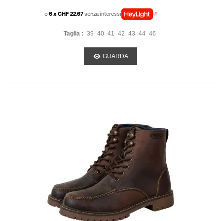
o
6 x CHF 22.67
senza interessi
Taglia :
39
40
41
42
43
44
46
GUARDA