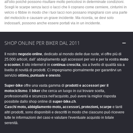
all'olio poiché possono risultare molto pericolosi in determinate condizioni.
Scegli le scarpe senza lacci o lacci che li coprano come cerniere, cinturini in
velcro o fibbie in modo che i tuoi lacci non possano impigliarsi con una parte
del motociclo e causare un grave incidente. Ma ricorda, se devi solo
indossarli, possono anche essere portati via in un incidente.
SHOP ONLINE PER BIKER DAL 2011
Il nostro
negozio online
, dedicato al mondo delle due ruote, vi offre più di
25.000 articoli, dall’ abbigliamento agli accessori per voi e per la vostra
moto
o scooter.
Il sito internet è in
continua crescita
, sia a livello di qualità sia a
livello di novità di prodotti. Ci impegniamo giornalmente per garantirvi un
servizio
ottimo, puntuale e onesto
.
Super-bike
offre una vasta gamma di
prodotti e accessori per il
motociclismo
. Il
biker
che cerca un luogo in cui trovare scelta,
professionalità e sicurezza nell'acquisto, può avere la miglior risposta
possibile dallo shop online di
super-bike.ch
.
Caschi moto, abbigliamento moto, accessori, protezioni, scarpe
e tanti
altri prodotti, sono disponibili e descritti in modo che ciascuno può ricevere
tutte le informazioni del caso e valutare l'eventuale acquisto in totale
serenità.