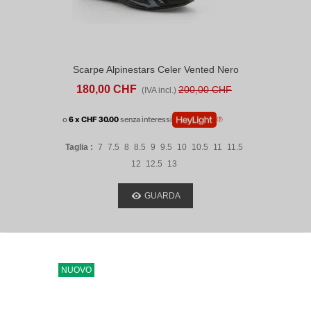
Scarpe Alpinestars Celer Vented Nero
180,00 CHF
200,00 CHF
(IVA incl.)
o
6 x CHF 30.00
senza interessi
Taglia :
7
7.5
8
8.5
9
9.5
10
10.5
11
11.5
12
12.5
13
GUARDA
NUOVO