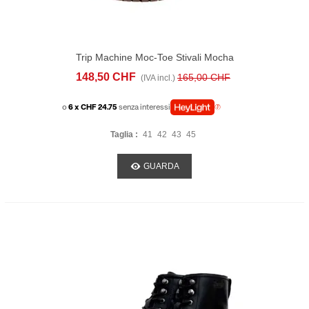
Trip Machine Moc-Toe Stivali Mocha
148,50 CHF
165,00 CHF
(IVA incl.)
o
6 x CHF 24.75
senza interessi
Taglia :
41
42
43
45
GUARDA