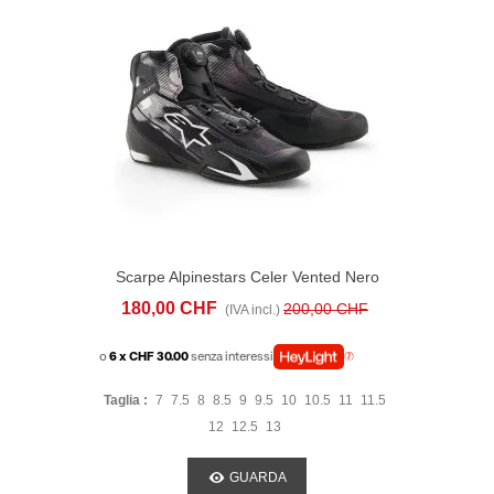
Scarpe Alpinestars Celer Vented Nero
Bianco
180,00 CHF
200,00 CHF
(IVA incl.)
o
6 x CHF 30.00
senza interessi
Taglia :
7
7.5
8
8.5
9
9.5
10
10.5
11
11.5
12
12.5
13
GUARDA