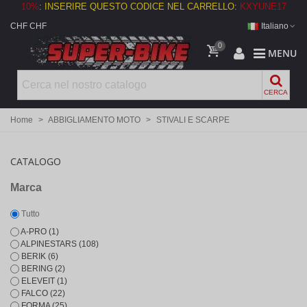
10%
: INSERIRE QUESTO CODICE NEL CARRELLO:
KXYUNE17
CHF CHF
Italiano
0
MENU
CERCA
Home
>
ABBIGLIAMENTO MOTO
>
STIVALI E SCARPE
CATALOGO
Marca
Tutto
A-PRO
(1)
ALPINESTARS
(108)
BERIK
(6)
BERING
(2)
ELEVEIT
(1)
FALCO
(22)
FORMA
(25)