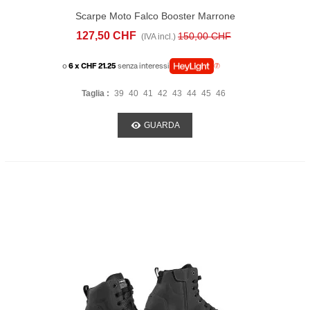
Scarpe Moto Falco Booster Marrone
127,50 CHF
150,00 CHF
(IVA incl.)
o
6 x CHF 21.25
senza interessi
Taglia :
39
40
41
42
43
44
45
46
GUARDA