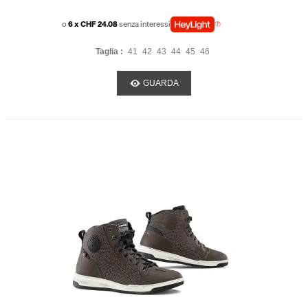
o
6 x CHF 24.08
senza interessi
Taglia :
41
42
43
44
45
46
GUARDA