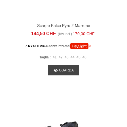
Scarpe Falco Pyro 2 Marrone
144,50 CHF
170,00 CHF
(IVA incl.)
o
6 x CHF 24.08
senza interessi
Taglia :
41
42
43
44
45
46
GUARDA