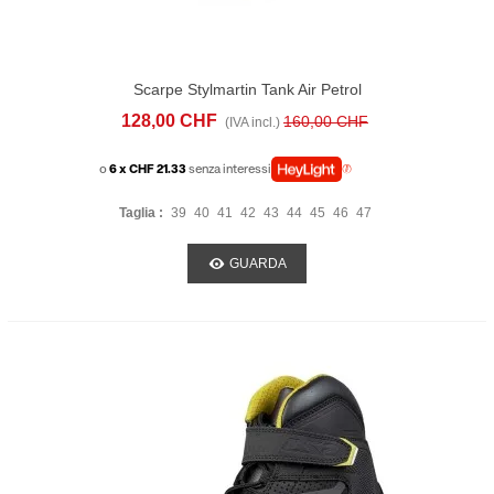
Scarpe Stylmartin Tank Air Petrol
128,00 CHF
160,00 CHF
(IVA incl.)
o
6 x CHF 21.33
senza interessi
Taglia :
39
40
41
42
43
44
45
46
47
GUARDA