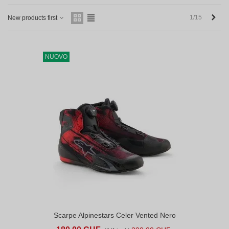
Succ
1/15
New products first
NUOVO
Scarpe Alpinestars Celer Vented Nero
Rosso