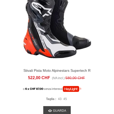
Stivali Pista Moto Alpinestars Supertech R
Rosso Grigio
522,00 CHF
580,00 CHF
(IVA incl.)
o
6 x CHF 87.00
senza interessi
Taglia :
43
45
GUARDA