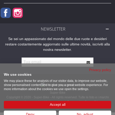
Facebook
Instagram
NEWSLETTER
Se sei un appassionato del mondo delle due ruote e desideri
restare costantemente aggiornato sulle ultime novità, iscriviti alla
nostra newsletter.
Privacy policy
We use cookies
We may place these for analysis of our visitor data, to improve our website,
show personalised content and to give you a great website experience. For
more information about the cookies we use open the settings.
Super-Bike
Copyright © 2020 - Super-Bike - All rights reserved. Tutte le foto e i marchi
presenti sono dei legittimi proprietari. Powered by Super-Bike
Accept all
Deny
No, adjust