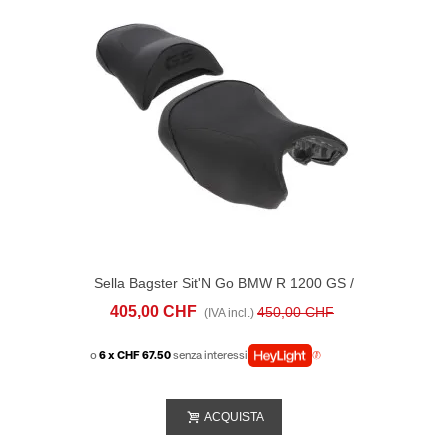
Sella Bagster Sit'N Go BMW R 1200 GS /
R 1250 GS (2013-23) Nera
405,00 CHF
450,00 CHF
(IVA incl.)
o
6 x CHF 67.50
senza interessi
ACQUISTA