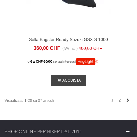
Sella Bagster Ready Suzuki GSX-S 1000
(2015-20) Nera Blu
360,00 CHF
400,00 CHF
(IVA incl.)
o
6 x CHF 60.00
senza interessi
ACQUISTA
Succ
1
2
Visualizzati 1-20 su 37 articoli
SHOP ONLINE PER BIKER DAL 2011