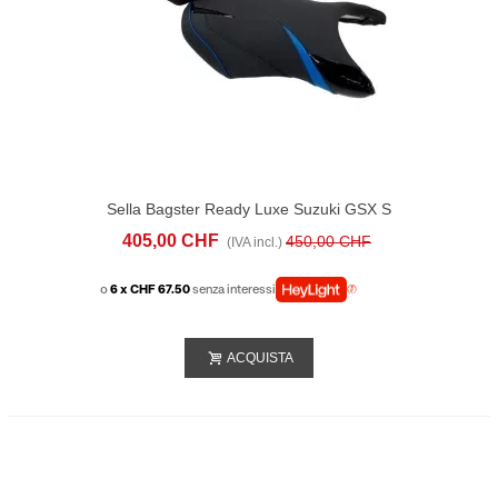
Sella Bagster Ready Luxe Suzuki GSX S
750 (2017-20) Nera Blu
405,00 CHF
450,00 CHF
(IVA incl.)
o
6 x CHF 67.50
senza interessi
ACQUISTA