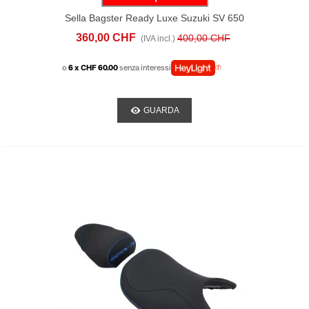
Sella Bagster Ready Luxe Suzuki SV 650
(2017-20) Nera Argento
360,00 CHF
400,00 CHF
(IVA incl.)
o
6 x CHF 60.00
senza interessi
GUARDA