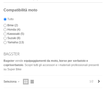
Compatibilità moto
Tutto
Bmw
(2)
Honda
(4)
Kawasaki
(5)
Suzuki
(8)
Yamaha
(13)
BAGSTER
Bagster
vende
equipaggiamenti da moto, borse per serbatoio e
copriserbatoio
. Scopri tutti gli accessori e i materiali professionali presenti
su Super Bike
Succ
1/2
Seleziona