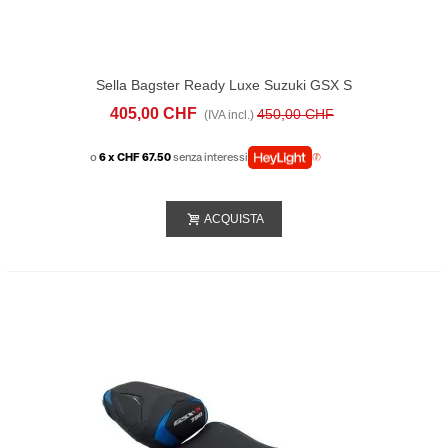
Sella Bagster Ready Luxe Suzuki GSX S
750 (2017-20) Nera
405,00 CHF
450,00 CHF
(IVA incl.)
o
6 x CHF 67.50
senza interessi
ACQUISTA