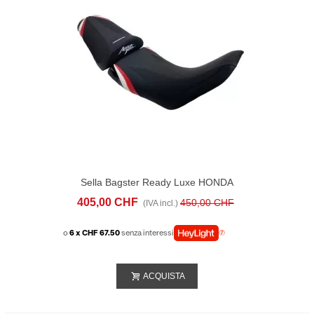
Sella Bagster Ready Luxe HONDA
AFRICA TWIN 1100 ADV / ADV SPORT
405,00 CHF
450,00 CHF
(IVA incl.)
2019 Rossa Bianca
o
6 x CHF 67.50
senza interessi
ACQUISTA