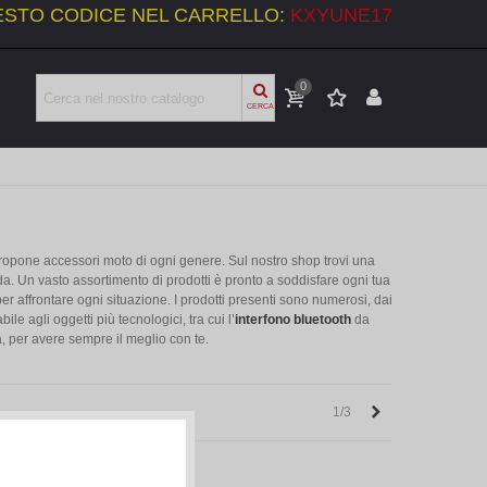
UESTO CODICE NEL CARRELLO:
KXYUNE17
0
CERCA
propone accessori moto di ogni genere. Sul nostro shop trovi una
ada. Un vasto assortimento di prodotti è pronto a soddisfare ogni tua
r affrontare ogni situazione. I prodotti presenti sono numerosi, dai
le agli oggetti più tecnologici, tra cui l’
interfono bluetooth
da
à, per avere sempre il meglio con te.
Successivo
1/3