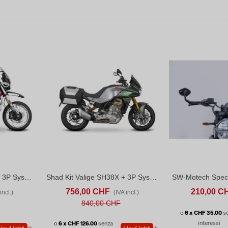
Shad Kit Valige SH38X + 3P System Moto Guzzi V85 TT / V85 TT TRAVEL (2024-26)
Shad Kit Valige SH38X + 3P System Moto Guzzi V100 Mandello (2022-26)
ONFRONTA
ACQUISTA
CONFRONTA
ACQUISTA
756,00 CHF
210,00 C
incl.)
(IVA incl.)
840,00 CHF
o
6 x CHF 35.00
s
interessi
o
6 x CHF 126.00
senza