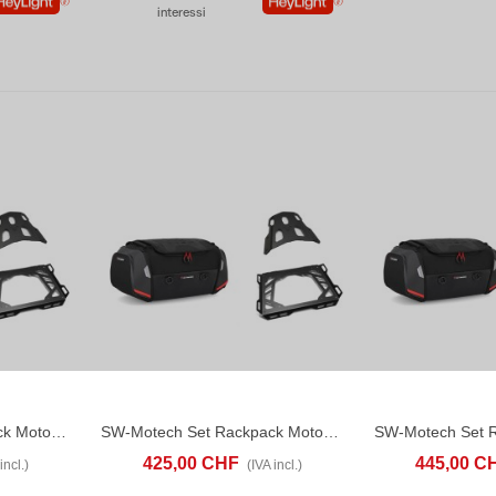
interessi
SW-Motech Set Rackpack Moto Guzzi V100 Mandello (22-26)
SW-Motech Set Rackpack Moto Guzzi V85 TT (24-26)
ONFRONTA
ACQUISTA
CONFRONTA
ACQUISTA
425,00 CHF
445,00 C
incl.)
(IVA incl.)