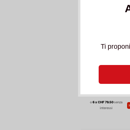
Ti propon
ACQUISTA
C
477,00 CHF
(IVA 
530,00 CHF
o
6 x CHF 79.50
senza
interessi