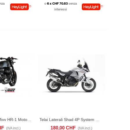
nza
o
6 x CHF 70.83
senza
interessi
Scarico Slip-On Mivv HR-1 Moto Guzzi V7 Stone (2021-24)
Telai Laterali Shad 4P System Moto Guzzi V85TT (2019-24)
CONFRONTA
ACQUISTA
CONFRONTA
HF
180,00 CHF
(IVA incl.)
(IVA incl.)