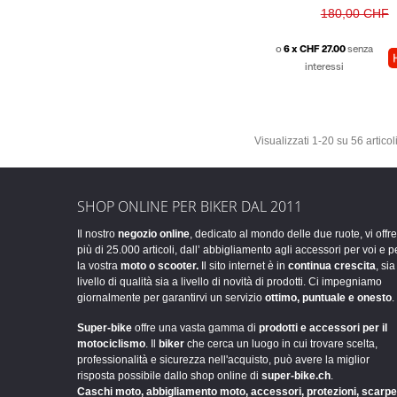
180,00 CHF
o
6 x CHF 27.00
senza
interessi
Visualizzati 1-20 su 56 articol
SHOP ONLINE PER BIKER DAL 2011
Il nostro
negozio online
, dedicato al mondo delle due ruote, vi offre
più di 25.000 articoli, dall’ abbigliamento agli accessori per voi e p
la vostra
moto o scooter.
Il sito internet è in
continua crescita
, sia
livello di qualità sia a livello di novità di prodotti. Ci impegniamo
giornalmente per garantirvi un servizio
ottimo, puntuale e onesto
.
Super-bike
offre una vasta gamma di
prodotti e accessori per il
motociclismo
. Il
biker
che cerca un luogo in cui trovare scelta,
professionalità e sicurezza nell'acquisto, può avere la miglior
risposta possibile dallo shop online di
super-bike.ch
.
Caschi moto, abbigliamento moto, accessori, protezioni, scarpe