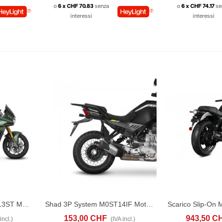
o
6 x CHF 70.83
senza
o
6 x CHF 74.17
se
interessi
interessi
Shad 3P System M0VM13ST Moto Guzzi V100 Mandello (2022-25)
Shad 3P System M0ST14IF Moto Guzzi Stelvio 1200 (2024-25)
ONFRONTA
ACQUISTA
CONFRONTA
ACQUISTA
153,00 CHF
943,50 C
incl.)
(IVA incl.)