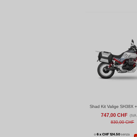
ACQUISTA
C
747,00 CHF
(IVA 
830,00 CHF
o
6 x CHF 124.50
senza