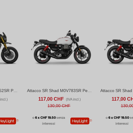
Attacco SR Shad M0SM62SR Per Borse Laterali Moto Guzzi Seiemezzo STR (2022-26)
Attacco SR Shad M0V783SR Per Borse Laterali Moto Guzzi V7 STONE/STONE CORSA (2023-26)
ONFRONTA
ACQUISTA
CONFRONTA
ACQUISTA
117,00 CHF
117,00 C
incl.)
(IVA incl.)
130,00 CHF
130,0
o
6 x CHF 19.50
senza
o
6 x CHF 19.50
s
interessi
interessi