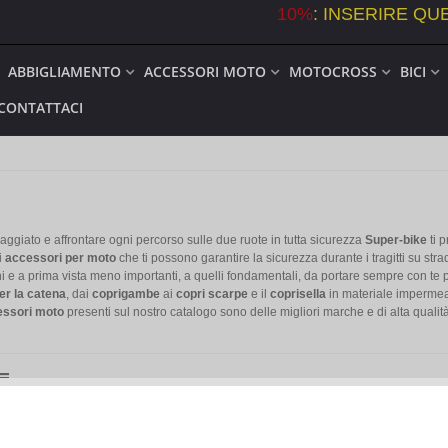
10%
: INSERIRE Q
ABBIGLIAMENTO
ACCESSORI MOTO
MOTOCROSS
BICI
CONTATTACI
giato e affrontare ogni percorso sulle due ruote in tutta sicurezza
Super-bike
ti 
i
accessori per moto
che ti possono garantire la sicurezza durante i tragitti su str
 e a prima vista meno importanti, a quelli fondamentali, da portare sempre con te pe
per la catena
, dai
coprigambe
ai
copri scarpe
e il
coprisella
in materiale impermeabi
ssori moto
presenti sul nostro catalogo sono delle migliori marche e di alta qualit