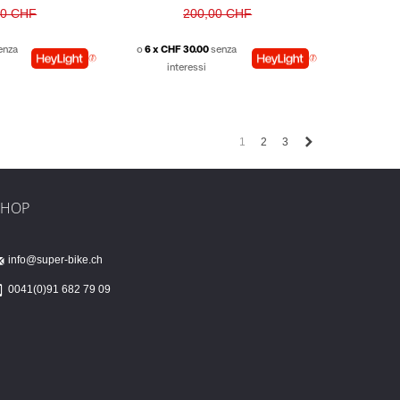
00 CHF
200,00 CHF
enza
o
6 x CHF 30.00
senza
interessi
Successivo
1
2
3
SHOP
info@super-bike.ch
0041(0)91 682 79 09