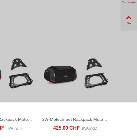
Confronta
Su
SW-Motech Set Rackpack Moto Guzzi V85 Strada (24-26)
SW-Motech Set Rackpack Moto Guzzi V85 TT (19-23)
CONFRONTA
ACQUISTA
CONFRONTA
HF
425,00 CHF
(IVA incl.)
(IVA incl.)