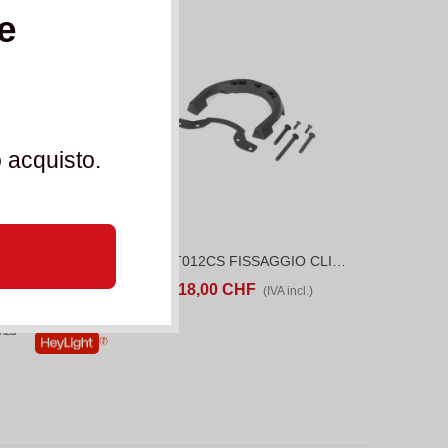
e
 acquisto.
Shad M012CS FISSAGGIO CLICK SYSTEM
Shad T012CS FISSAGGIO CLICK SYSTEM
CONFRONTA
ACQUISTA
CONFRONTA
HF
18,00 CHF
(IVA incl.)
(IVA incl.)
nza