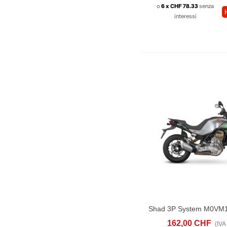
o
6 x CHF 78.33
senza
interessi
ACQUISTA
C
162,00 CHF
(IVA 