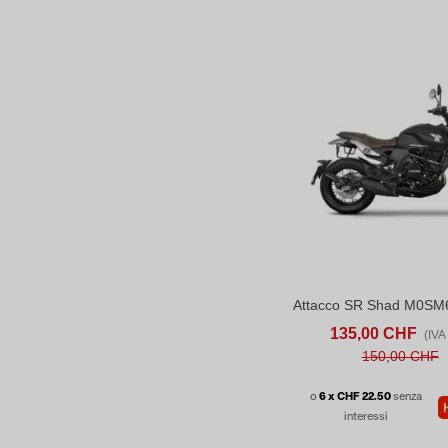
ACQUISTA
C
135,00 CHF
(IVA 
150,00 CHF
o
6 x CHF 22.50
senza
interessi