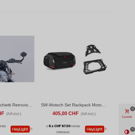
SW-Motech Specchietti Retrovisore Per Manubrio Moto Guzzi V7 Stone/Special (25-26)
SW-Motech Set Rackpack Moto Guzzi Stelvio (23-26)
CONFRONTA
ACQUISTA
CONFRONTA
0
HF
405,00 CHF
(IVA incl.)
(IVA incl.)
Carrello
enza
o
6 x CHF 67.50
senza
0
interessi