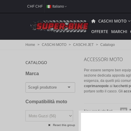
CHF CHF
Italiano
CASCHI MOTO
OFFERTE
MARCHI
Home
>
CASCHI MOTO
>
CASCHI JET
>
Catalogo
ACCESSORI MOTO
CATALOGO
Per essere sempre ben equipag
Marca
sezione dedicata apposta agl
esigenza, da quelli più comuni
coprimanopole
ai
lucchetti 
portare sotto il casco. Gli
acce
Compatibilità moto
New products first
Reset this group