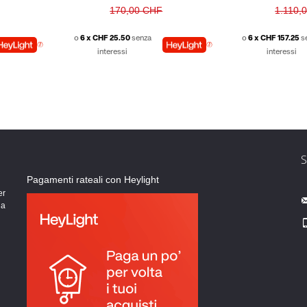
170,00 CHF
1.110,
o
6 x CHF 25.50
senza
o
6 x CHF 157.25
s
interessi
interessi
i
Pagamenti rateali con Heylight
er
 a