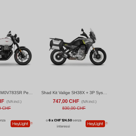
Attacco SR Shad M0V783SR Per Borse Laterali Moto Guzzi V7 SPECIAL EDITION/STONE TEN (2023-26)
Shad Kit Valige SH38X + 3P System Moto Guzzi Stelvio 1000 (2024-26)
CONFRONTA
ACQUISTA
CONFRONTA
HF
747,00 CHF
(IVA incl.)
(IVA incl.)
0 CHF
830,00 CHF
enza
o
6 x CHF 124.50
senza
interessi