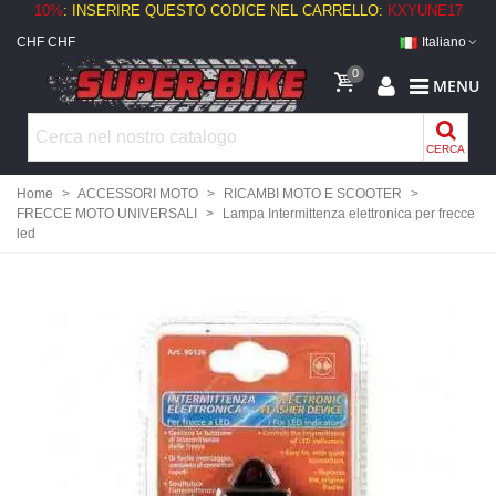
10%
: INSERIRE QUESTO CODICE NEL CARRELLO:
KXYUNE17
CHF CHF
Italiano
0
MENU
CERCA
Home
>
ACCESSORI MOTO
>
RICAMBI MOTO E SCOOTER
>
FRECCE MOTO UNIVERSALI
>
Lampa Intermittenza elettronica per frecce
led