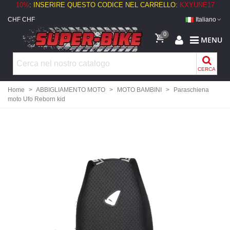
10%
: INSERIRE QUESTO CODICE NEL CARRELLO:
KXYUNE17
CHF CHF
Italiano
0
MENU
CERCA
Home
>
ABBIGLIAMENTO MOTO
>
MOTO BAMBINI
>
Paraschiena
moto Ufo Reborn kid