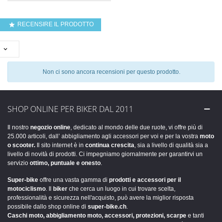
RECENSIRE IL PRODOTTO


Non ci sono ancora recensioni per questo prodotto.
SHOP ONLINE PER BIKER DAL 2011
Il nostro
negozio online
, dedicato al mondo delle due ruote, vi offre più di
25.000 articoli, dall’ abbigliamento agli accessori per voi e per la vostra
moto
o scooter.
Il sito internet è in
continua crescita
, sia a livello di qualità sia a
livello di novità di prodotti. Ci impegniamo giornalmente per garantirvi un
servizio
ottimo, puntuale e onesto
.
Super-bike
offre una vasta gamma di
prodotti e accessori per il
motociclismo
. Il
biker
che cerca un luogo in cui trovare scelta,
professionalità e sicurezza nell'acquisto, può avere la miglior risposta
possibile dallo shop online di
super-bike.ch
.
Caschi moto, abbigliamento moto, accessori, protezioni, scarpe
e tanti